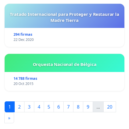
Tratado Internacional para Proteger y Restaurar la
Madre Tierra
294 firmas
22 Dec 2020
Orquesta Nacional de Bélgica
14 788 firmas
20 Oct 2015
1
2
3
4
5
6
7
8
9
...
20
»