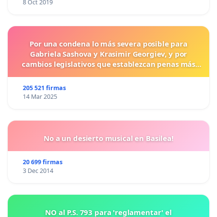
8 Oct 2019
Por una condena lo más severa posible para
Gabriela Sashova y Krasimir Georgiev, y por
cambios legislativos que establezcan penas más
duras para los crímenes cometidos contra los
animales.
205 521 firmas
14 Mar 2025
No a un desierto musical en Basilea!
20 699 firmas
3 Dec 2014
NO al P.S. 793 para 'reglamentar' el