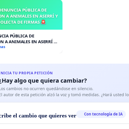
DENUNCIA PÚBLICA DE
N A ANIMALES EN ASERRÍ Y
OLECTA DE FIRMAS 🚨
CIA PÚBLICA DE
N A ANIMALES EN ASERRÍ Y
A DE FIRMAS 🚨
mas
INICIA TU PROPIA PETICIÓN
¿Hay algo que quiera cambiar?
Los cambios no ocurren quedándose en silencio.
El autor de esta petición alzó la voz y tomó medidas. ¿Hará usted 
Con tecnología de IA
cribe el cambio que quieres ver