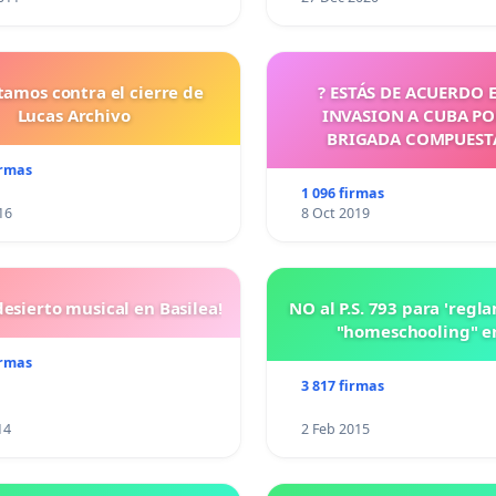
tamos contra el cierre de
? ESTÁS DE ACUERDO 
Lucas Archivo
INVASION A CUBA P
BRIGADA COMPUEST
CUBANOS?
irmas
1 096 firmas
16
8 Oct 2019
esierto musical en Basilea!
NO al P.S. 793 para 'regl
"homeschooling" e
irmas
3 817 firmas
14
2 Feb 2015