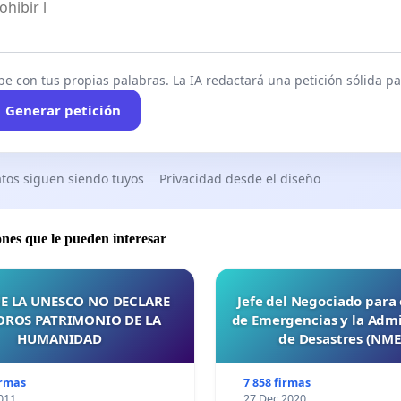
be con tus propias palabras. La IA redactará una petición sólida par
Generar petición
tos siguen siendo tuyos
Privacidad desde el diseño
ones que le pueden interesar
E LA UNESCO NO DECLARE
Jefe del Negociado para
OROS PATRIMONIO DE LA
de Emergencias y la Admi
HUMANIDAD
de Desastres (NM
irmas
7 858 firmas
011
27 Dec 2020