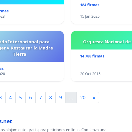
184 firmas
irmas
023
15 Jan 2025
ado Internacional para
Orquesta Nacional de 
ger y Restaurar la Madre
Tierra
14 788 firmas
as
020
20 Oct 2015
3
4
5
6
7
8
9
...
20
»
s.net
s alojamiento gratis para peticiones en línea. Comienza una