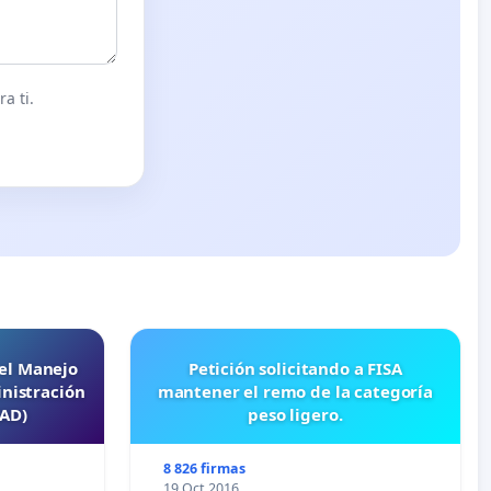
a ti.
 el Manejo
Petición solicitando a FISA
nistración
mantener el remo de la categoría
EAD)
peso ligero.
8 826 firmas
19 Oct 2016