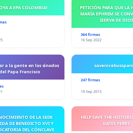
OYA A EPA COLOMBIA!
PETICIÓN PARA QUE LA
MARÍA EPHREM SE CONV
SIERVA DE DIO
rmas
364 firmas
25
16 Sep 2022
ar a la gente en los sínodos
savenicebusspan
del Papa Francisco
247 firmas
as
21
19 Sep 2015
NOCIMIENTO DE LA SEDE
HELP SAVE THE HISTORI
IDA DE BENEDICTO XVI Y
GATES FERRY
CATORIA DEL CÓNCLAVE