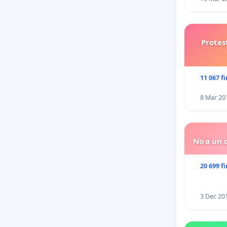
Protes
11 067 f
8 Mar 20
No a un d
20 699 f
3 Dec 20