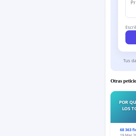
Escri
Tus da
Otras petici
POR QU
LOS T
68 363 f
19 Mar 2