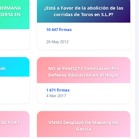
 HERMANA
¿Está a Favor de la abolición de las
IERTA EN
corridas de Toros en S.L.P?
S
10 447 firmas
26 May 2012
ish
NO al PdelS273 Familias en Pro
Defensa Educación en el Hogar
1 671 firmas
4 Mar 2017
CAL FORT
VNMS Desplazó De Maestra Ms
García