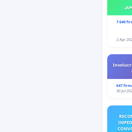
¡AP
7 640 fi
2 Apr 20
Involucr
647 firm
30 Jul 20
RECO
IMPED
CONVO