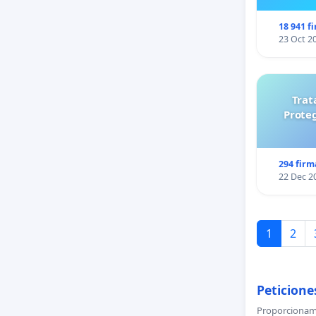
18 941 f
23 Oct 2
Trat
Prote
294 firm
22 Dec 2
1
2
Peticione
Proporcionamo