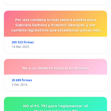
Por una condena lo más severa posible para
Gabriela Sashova y Krasimir Georgiev, y por
cambios legislativos que establezcan penas más
duras para los crímenes cometidos contra los
animales.
205 523 firmas
14 Mar 2025
No a un desierto musical en Basilea!
20 699 firmas
3 Dec 2014
NO al P.S. 793 para 'reglamentar' el
"homeschooling" en PR!