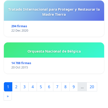
Tratado Internacional para Proteger y Restaurar la
Madre Tierra
294 firmas
22 Dec 2020
Orquesta Nacional de Bélgica
14 788 firmas
20 Oct 2015
1
2
3
4
5
6
7
8
9
...
20
»