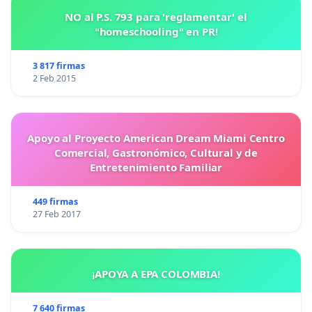
NO al P.S. 793 para 'reglamentar' el
"homeschooling" en PR!
3 817 firmas
2 Feb 2015
Apoyo al Proyecto American Dream Miami Centro
Comercial, Gastronómico, Cultural y de
Entretenimiento Familiar
449 firmas
27 Feb 2017
¡APOYA A EPA COLOMBIA!
7 640 firmas