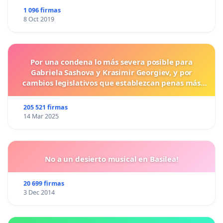
1 096 firmas
8 Oct 2019
Por una condena lo más severa posible para
Gabriela Sashova y Krasimir Georgiev, y por
cambios legislativos que establezcan penas más
duras para los crímenes cometidos contra los
animales.
205 521 firmas
14 Mar 2025
No a un desierto musical en Basilea!
20 699 firmas
3 Dec 2014