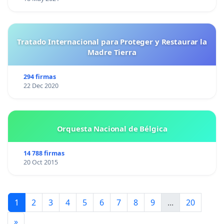
Tratado Internacional para Proteger y Restaurar la
Madre Tierra
294 firmas
22 Dec 2020
Orquesta Nacional de Bélgica
14 788 firmas
20 Oct 2015
1
2
3
4
5
6
7
8
9
...
20
»