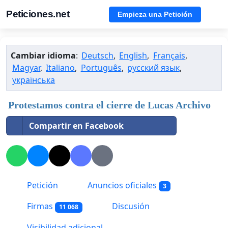
Peticiones.net
Empieza una Petición
Cambiar idioma
:
Deutsch
,
English
,
Français
,
Magyar
,
Italiano
,
Português
,
русский язык
,
українська
Protestamos contra el cierre de Lucas Archivo
Compartir en Facebook
Petición
Anuncios oficiales
3
Firmas
Discusión
11 068
Visibilidad adicional