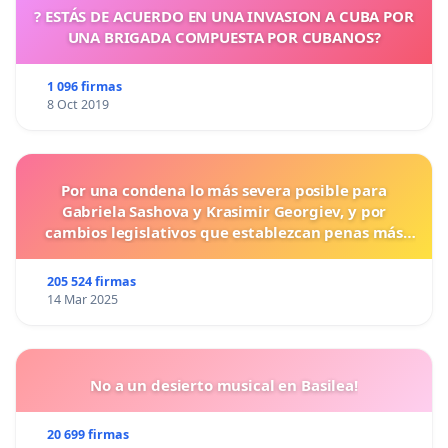
? ESTÁS DE ACUERDO EN UNA INVASION A CUBA POR
UNA BRIGADA COMPUESTA POR CUBANOS?
1 096 firmas
8 Oct 2019
Por una condena lo más severa posible para
Gabriela Sashova y Krasimir Georgiev, y por
cambios legislativos que establezcan penas más
duras para los crímenes cometidos contra los
animales.
205 524 firmas
14 Mar 2025
No a un desierto musical en Basilea!
20 699 firmas