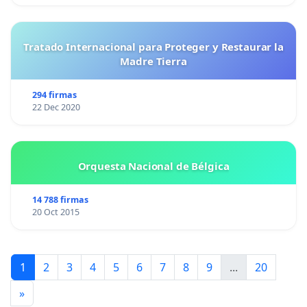
Tratado Internacional para Proteger y Restaurar la
Madre Tierra
294 firmas
22 Dec 2020
Orquesta Nacional de Bélgica
14 788 firmas
20 Oct 2015
1
2
3
4
5
6
7
8
9
...
20
»