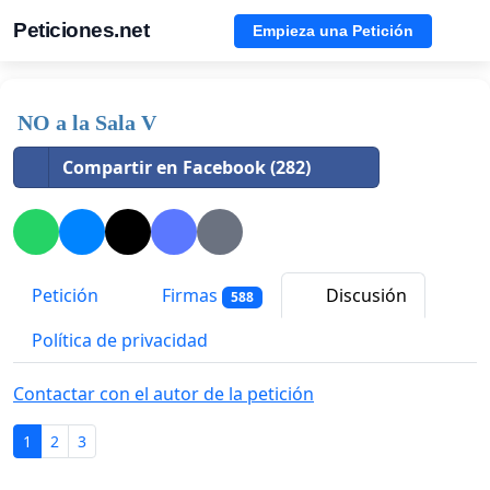
Peticiones.net
Empieza una Petición
NO a la Sala V
Compartir en Facebook (282)
Petición
Firmas
Discusión
588
Política de privacidad
Contactar con el autor de la petición
1
2
3