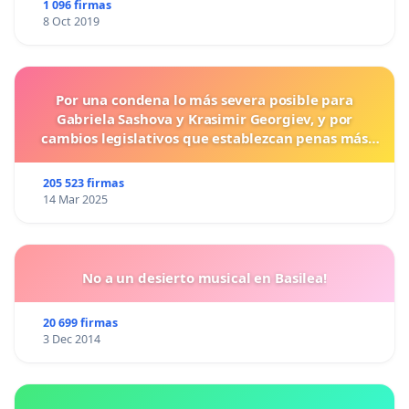
1 096 firmas
8 Oct 2019
Por una condena lo más severa posible para
Gabriela Sashova y Krasimir Georgiev, y por
cambios legislativos que establezcan penas más
duras para los crímenes cometidos contra los
animales.
205 523 firmas
14 Mar 2025
No a un desierto musical en Basilea!
20 699 firmas
3 Dec 2014