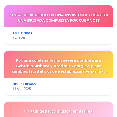
? ESTÁS DE ACUERDO EN UNA INVASION A CUBA POR
UNA BRIGADA COMPUESTA POR CUBANOS?
1 096 firmas
8 Oct 2019
Por una condena lo más severa posible para
Gabriela Sashova y Krasimir Georgiev, y por
cambios legislativos que establezcan penas más
duras para los crímenes cometidos contra los
animales.
205 523 firmas
14 Mar 2025
No a un desierto musical en Basilea!