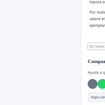
injusta s
Por todo 
valore e
ejemplar
Contac
Compart
Ayuda a q