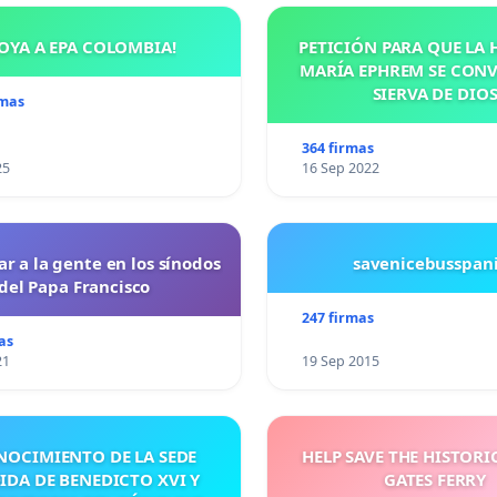
OYA A EPA COLOMBIA!
PETICIÓN PARA QUE LA
MARÍA EPHREM SE CONV
SIERVA DE DIO
rmas
364 firmas
25
16 Sep 2022
ar a la gente en los sínodos
savenicebusspan
del Papa Francisco
247 firmas
as
21
19 Sep 2015
NOCIMIENTO DE LA SEDE
HELP SAVE THE HISTORI
IDA DE BENEDICTO XVI Y
GATES FERRY