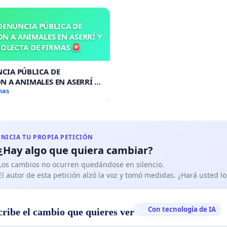
DENUNCIA PÚBLICA DE
N A ANIMALES EN ASERRÍ Y
OLECTA DE FIRMAS 🚨
CIA PÚBLICA DE
N A ANIMALES EN ASERRÍ Y
A DE FIRMAS 🚨
mas
INICIA TU PROPIA PETICIÓN
¿Hay algo que quiera cambiar?
Los cambios no ocurren quedándose en silencio.
El autor de esta petición alzó la voz y tomó medidas. ¿Hará usted 
Con tecnología de IA
cribe el cambio que quieres ver