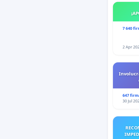
¡AP
7 640 fi
2 Apr 20
Involucr
647 firm
30 Jul 20
RECO
IMPED