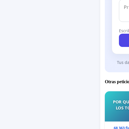
Escri
Tus da
Otras petici
POR QU
LOS T
68 363 f