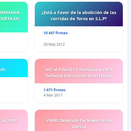
 HERMANA
¿Está a Favor de la abolición de las
IERTA EN
corridas de Toros en S.L.P?
S
10 447 firmas
26 May 2012
ish
NO al PdelS273 Familias en Pro
Defensa Educación en el Hogar
1 671 firmas
4 Mar 2017
CAL FORT
VNMS Desplazó De Maestra Ms
García