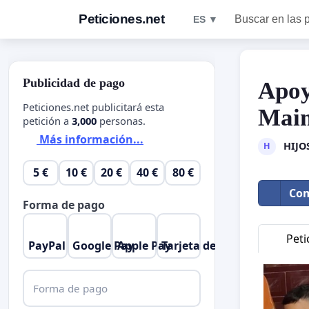
Peticiones.net
Buscar en las 
ES ▼
Publicidad de pago
Apo
Peticiones.net publicitará esta
Maim
petición a
3,000
personas.
Más información...
HIJO
H
5 €
10 €
20 €
40 €
80 €
Com
Forma de pago
Peti
PayPal
Google Pay
Apple Pay
Tarjeta de crédito
Forma de pago