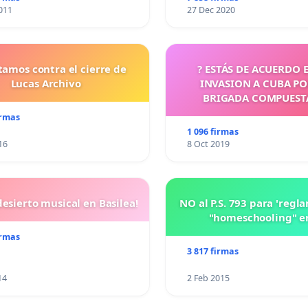
011
27 Dec 2020
tamos contra el cierre de
? ESTÁS DE ACUERDO 
Lucas Archivo
INVASION A CUBA P
BRIGADA COMPUEST
CUBANOS?
irmas
1 096 firmas
16
8 Oct 2019
esierto musical en Basilea!
NO al P.S. 793 para 'regl
"homeschooling" e
irmas
3 817 firmas
14
2 Feb 2015