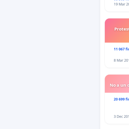
19 Mar 2
Protes
11 067 f
8 Mar 20
No a un d
20 699 f
3 Dec 20