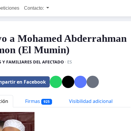
peticiones
Contacto:
yo a Mohamed Abderrahman
on (El Mumin)
S Y FAMILIARES DEL AFECTADO
· ES
partir en Facebook
ción
Firmas
Visibilidad adicional
925