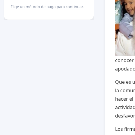
Elige un método de pago para continuar.
conocer
apodado 
Que es u
la comu
hacer el
activida
desfavor
Los firm