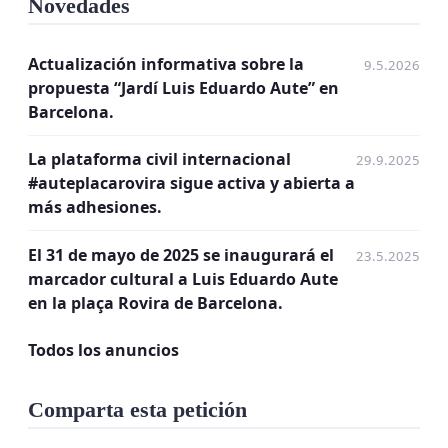
Novedades
Actualización informativa sobre la
9.5.2026
propuesta “Jardí Luis Eduardo Aute” en
Barcelona.
La plataforma civil internacional
29.9.2025
#auteplacarovira sigue activa y abierta a
más adhesiones.
El 31 de mayo de 2025 se inaugurará el
23.5.2025
marcador cultural a Luis Eduardo Aute
en la plaça Rovira de Barcelona.
Todos los anuncios
Comparta esta petición
Para agradecerle a Aute su legado, y para que las
próximas generaciones conozcan su existencia y