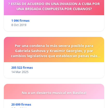
? ESTÁS DE ACUERDO EN UNA INVASION A CUBA POR
UNA BRIGADA COMPUESTA POR CUBANOS?
1 096 firmas
8 Oct 2019
Por una condena lo más severa posible para
Gabriela Sashova y Krasimir Georgiev, y por
cambios legislativos que establezcan penas más
duras para los crímenes cometidos contra los
animales.
205 522 firmas
14 Mar 2025
No a un desierto musical en Basilea!
20 699 firmas