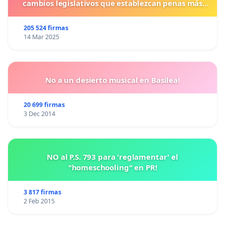
cambios legislativos que establezcan penas más
duras para los crímenes cometidos contra los
animales.
205 524 firmas
14 Mar 2025
No a un desierto musical en Basilea!
20 699 firmas
3 Dec 2014
NO al P.S. 793 para 'reglamentar' el
"homeschooling" en PR!
3 817 firmas
2 Feb 2015