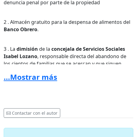
denuncia penal por parte de la propiedad
2 . Almacén gratuito para la despensa de alimentos del
Banco Obrero
.
3 . La
dimisión
de la
concejala de Servicios Sociales
Isabel Lozano
, responsable directa del abandono de
los cientos de familias que se acercan y que siguen
esperando una solución por parte de las instituciones.
...Mostrar más
4 . Que el Ayuntamiento, Generalitat o el Estado asuma
la
propiedad del
inmueble
y lo ceda a la
Esperanza
Obrera
para que pueda continuar su labor.
Contactar con el autor
5 .
Trabajo digno
y
alternativa habitacional
para las
personas desahuciadas que viven en la Esperanza