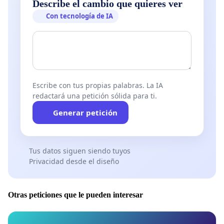
Describe el cambio que quieres ver
Con tecnología de IA
Escribe con tus propias palabras. La IA
redactará una petición sólida para ti.
Generar petición
Tus datos siguen siendo tuyos
Privacidad desde el diseño
INFORMACIÓN PROTECCIÓN DE DATOS:
De acuerdo con la normativa vigente de protección de
Otras peticiones que le pueden interesar
datos se le informa de que el tratamiento de sus datos
personales serán tratados por el Frente Obrero, con la
finalidad de informar acerca del resultado de la