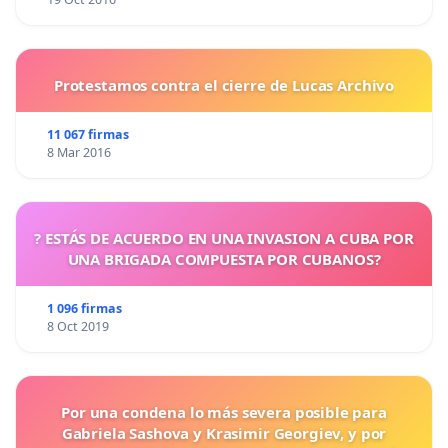
mediante solicutd dirigida a
contacto@frenteobrero.es
, o bien a través de la
sección de cotnacto de la página web
Protestamos contra el cierre de Lucas Archivo
https://frenteobrero.es
11 067 firmas
8 Mar 2016
? ESTÁS DE ACUERDO EN UNA INVASION A CUBA POR
UNA BRIGADA COMPUESTA POR CUBANOS?
1 096 firmas
8 Oct 2019
Por una condena lo más severa posible para
Gabriela Sashova y Krasimir Georgiev, y por