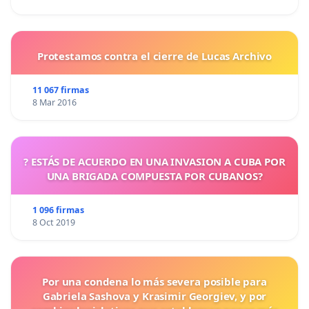
Protestamos contra el cierre de Lucas Archivo
11 067 firmas
8 Mar 2016
? ESTÁS DE ACUERDO EN UNA INVASION A CUBA POR
UNA BRIGADA COMPUESTA POR CUBANOS?
1 096 firmas
8 Oct 2019
Por una condena lo más severa posible para
Gabriela Sashova y Krasimir Georgiev, y por