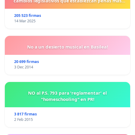
cambios legislativos que establezcan penas más
duras para los crímenes cometidos contra los
animales.
205 523 firmas
14 Mar 2025
No a un desierto musical en Basilea!
20 699 firmas
3 Dec 2014
NO al P.S. 793 para 'reglamentar' el
"homeschooling" en PR!
3 817 firmas
2 Feb 2015