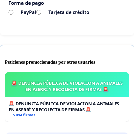
Forma de pago
que Lucrecia Hevia ha impulsado, y en su recuerdo
PayPal
Tarjeta de crédito
todavía impulsa, el progreso de Sevilla y Andalucía,
así como la mejora de la vida de sus gentes. Y que
lo haga, también, para que el recuerdo de su
nombre, en el callejero, sirva de faro e inspire a
seguir su ejemplo.
Peticiones promocionadas por otros usuarios
🚨 DENUNCIA PÚBLICA DE VIOLACION A ANIMALES
EN ASERRÍ Y RECOLECTA DE FIRMAS 🚨
🚨 DENUNCIA PÚBLICA DE VIOLACION A ANIMALES
EN ASERRÍ Y RECOLECTA DE FIRMAS 🚨
5 094 firmas