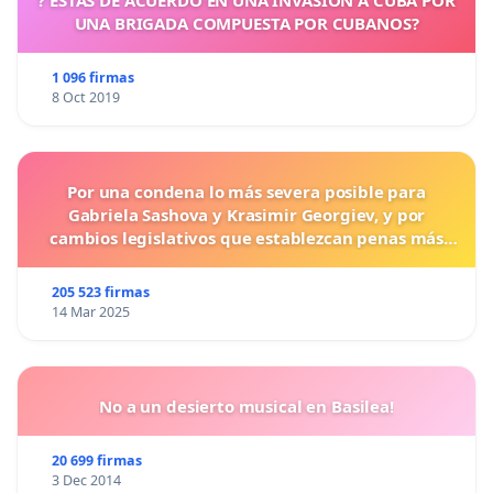
? ESTÁS DE ACUERDO EN UNA INVASION A CUBA POR
UNA BRIGADA COMPUESTA POR CUBANOS?
1 096 firmas
8 Oct 2019
Por una condena lo más severa posible para
Gabriela Sashova y Krasimir Georgiev, y por
cambios legislativos que establezcan penas más
duras para los crímenes cometidos contra los
animales.
205 523 firmas
14 Mar 2025
No a un desierto musical en Basilea!
20 699 firmas
3 Dec 2014