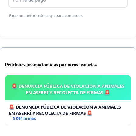
·
Ausencia de Actividades Inclusivas
: La falta de
Elige un método de pago para continuar.
organización de eventos o actividades que
promuevan la integración de todos los residentes
de la comunidad, incluidos niños y adultos
mayores.
Peticiones promocionadas por otros usuarios
Entendemos que estas festividades son un
momento de alegría y celebración para muchos; sin
🚨 DENUNCIA PÚBLICA DE VIOLACION A ANIMALES
embargo, creemos firmemente que el disfrute de
EN ASERRÍ Y RECOLECTA DE FIRMAS 🚨
unos pocos no puede prevalecer sobre el bienestar
y los derechos de la mayoría.
🚨 DENUNCIA PÚBLICA DE VIOLACION A ANIMALES
EN ASERRÍ Y RECOLECTA DE FIRMAS 🚨
Más allá de estos problemas señalados
5 094 firmas
relacionados con el uso indebido de espacios
públicos, incivismo, ruido excesivo y la falta de