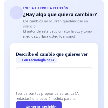
actividades inclusivas, queremos resaltar una
INICIA TU PROPIA PETICIÓN
cuestión adicional de grave preocupación:
¿Hay algo que quiera cambiar?
Los cambios no ocurren quedándose en
No Residentes y Problemas de Tráfico
: Hemos
silencio.
observado un aumento considerable de vehículos
El autor de esta petición alzó la voz y tomó
mal estacionados, pertenecientes en su mayoría a
medidas. ¿Hará usted lo mismo?
personas que no residen en nuestra localidad, pero
que acuden a las festividades. Este fenómeno no
Describe el cambio que quieres ver
solo dificulta la circulación normal, sino que
Con tecnología de IA
también impide el paso de vehículos de
emergencia, poniendo en riesgo la seguridad y
bienestar de todos. Entendemos y valoramos la
importancia de las Fallas como parte integral de
nuestra cultura y tradiciones. Sin embargo,
Escribe con tus propias palabras. La IA
creemos firmemente que es esencial encontrar un
redactará una petición sólida para ti.
equilibrio que permita la celebración sin
Generar petición