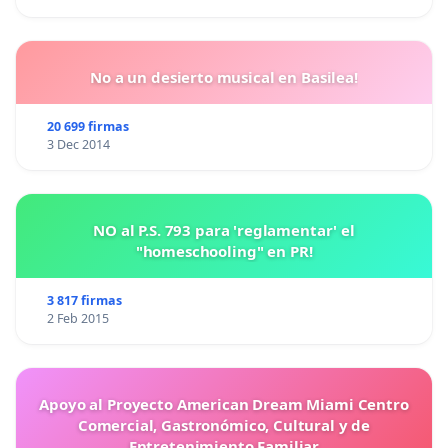
No a un desierto musical en Basilea!
20 699 firmas
3 Dec 2014
NO al P.S. 793 para 'reglamentar' el
"homeschooling" en PR!
3 817 firmas
2 Feb 2015
Apoyo al Proyecto American Dream Miami Centro
Comercial, Gastronómico, Cultural y de
Entretenimiento Familiar