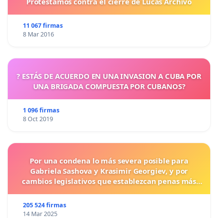
Protestamos contra el cierre de Lucas Archivo
11 067 firmas
8 Mar 2016
? ESTÁS DE ACUERDO EN UNA INVASION A CUBA POR
UNA BRIGADA COMPUESTA POR CUBANOS?
1 096 firmas
8 Oct 2019
Por una condena lo más severa posible para
Gabriela Sashova y Krasimir Georgiev, y por
cambios legislativos que establezcan penas más
duras para los crímenes cometidos contra los
animales.
205 524 firmas
14 Mar 2025