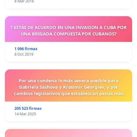
8 Mar 2016
? ESTÁS DE ACUERDO EN UNA INVASION A CUBA POR
UNA BRIGADA COMPUESTA POR CUBANOS?
1 096 firmas
8 Oct 2019
Por una condena lo más severa posible para
Gabriela Sashova y Krasimir Georgiev, y por
cambios legislativos que establezcan penas más
duras para los crímenes cometidos contra los
animales.
205 523 firmas
14 Mar 2025