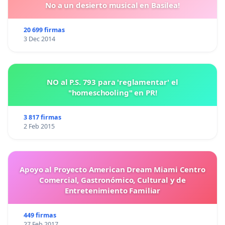
No a un desierto musical en Basilea!
20 699 firmas
3 Dec 2014
NO al P.S. 793 para 'reglamentar' el
"homeschooling" en PR!
3 817 firmas
2 Feb 2015
Apoyo al Proyecto American Dream Miami Centro
Comercial, Gastronómico, Cultural y de
Entretenimiento Familiar
449 firmas
27 Feb 2017