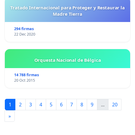
Tratado Internacional para Proteger y Restaurar la
Madre Tierra
294 firmas
22 Dec 2020
Orquesta Nacional de Bélgica
14 788 firmas
20 Oct 2015
1
2
3
4
5
6
7
8
9
...
20
»