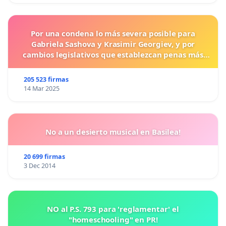
Por una condena lo más severa posible para
Gabriela Sashova y Krasimir Georgiev, y por
cambios legislativos que establezcan penas más
duras para los crímenes cometidos contra los
animales.
205 523 firmas
14 Mar 2025
No a un desierto musical en Basilea!
20 699 firmas
3 Dec 2014
NO al P.S. 793 para 'reglamentar' el
"homeschooling" en PR!