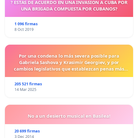
? ESTÁS DE ACUERDO EN UNA INVASION A CUBA POR
UNA BRIGADA COMPUESTA POR CUBANOS?
1 096 firmas
8 Oct 2019
Por una condena lo más severa posible para
Gabriela Sashova y Krasimir Georgiev, y por
cambios legislativos que establezcan penas más
duras para los crímenes cometidos contra los
animales.
205 521 firmas
14 Mar 2025
No a un desierto musical en Basilea!
20 699 firmas
3 Dec 2014