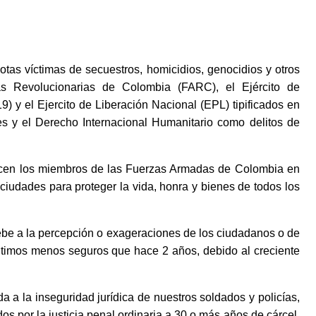
tas víctimas de secuestros, homicidios, genocidios y otros
s Revolucionarias de Colombia (FARC), el Ejército de
) y el Ejercito de Liberación Nacional (EPL) tipificados en
les y el Derecho Internacional Humanitario como delitos de
hacen los miembros de las Fuerzas Armadas de Colombia en
iudades para proteger la vida, honra y bienes de todos los
debe a la percepción o exageraciones de los ciudadanos o de
timos menos seguros que hace 2 años, debido al creciente
a a la inseguridad jurídica de nuestros soldados y policías,
s por la justicia penal ordinaria a 30 o más años de cárcel,