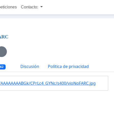
peticiones
Contacto:
ARC
Discusión
Política de privacidad
962
7I/AAAAAAAABGk/CPrLc4_GYNc/s400/vioNoFARC.jpg