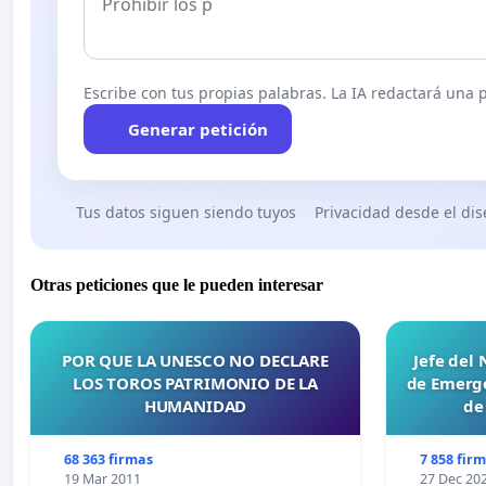
criminal puede convertirse en interlocutor válido para re
honesto y cumplidor de la ley. Ni las Farc, ni el ELN 
reivindicaciones sociales, ni defienden los intereses del
Escribe con tus propias palabras. La IA redactará una pe
aquel.
Generar petición
Le solicitamos hacer todo lo que sea necesario para consol
de Estado que mantenga la tranquilidad, seguridad y 
años los bandidos nos las han negado, y que sea la derrotar
Tus datos siguen siendo tuyos
Privacidad desde el di
única salida a tantos años de violencia y terror. Para ello
la Constitución Nacional, y que sea mantenido en el proye
Otras peticiones que le pueden interesar
Honorable congresista, recuerde las sabias palabras del i
de la Paz"
, llamado así no porque dialogó con los ba
vigencia:
“
El diálogo existe mediante una diligencia judici
POR QUE LA UNESCO NO DECLARE
Jefe del
LOS TOROS PATRIMONIO DE LA
de Emerge
Estado es el juez”
. Este es el único dialogo que aceptamo
HUMANIDAD
de
ELN.
68 363 firmas
7 858 fir
19 Mar 2011
27 Dec 20