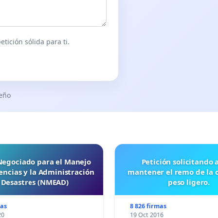
presentar los intereses del pueblo colombiano, trabajador,
son un grupos alzado en armas con objetivos políticos ni
 pueblo; al contrario son los asesinos y secuestradores de
tición sólida para ti.
idar la política de seguridad democrática como una política
confianza que estamos recuperando y que por más de 60
 militar o la rendición incondicional de las Farc y el ELN la
seño
 exigimos el respeto del fuero militar, derecho consagrado en
cto de Reforma a la Justicia que cursa en el Congreso.
lustre ex presidente Guillermo León Valencia el
"Presidente
ndidos sino porque los combatió, y que hoy tienen plena
al que se llama indagatoria, en la cual el representante del
 Negociado para el Manejo
Petición solicitando a FISA
ncias y la Administración
mantener el remo de la 
s los colombianos con los narcoterroristas de las Farc y el
 Desastres (NMEAD)
peso ligero.
mas
8 826 firmas
20
19 Oct 2016