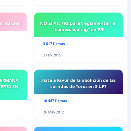
n Basilea!
NO al P.S. 793 para 'reglamentar' el
"homeschooling" en PR!
3 817 firmas
2 Feb 2015
 HERMANA
¿Está a Favor de la abolición de las
IERTA EN
corridas de Toros en S.L.P?
10 447 firmas
26 May 2012