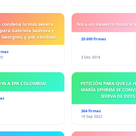
a condena lo más severa
No a un desierto musical e
 para Gabriela Sashova y
 Georgiev, y por cambios
20 699 firmas
vos que establezcan penas
uras para los crímenes
irmas
os contra los animales.
25
3 Dec 2014
OYA A EPA COLOMBIA!
PETICIÓN PARA QUE LA
MARÍA EPHREM SE CONV
SIERVA DE DIOS
mas
364 firmas
5
16 Sep 2022