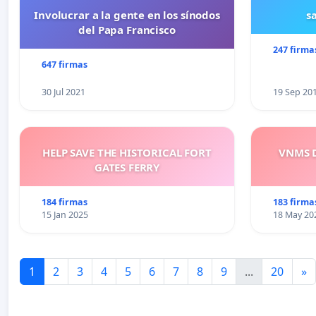
Involucrar a la gente en los sínodos
s
del Papa Francisco
247 firma
647 firmas
30 Jul 2021
19 Sep 20
HELP SAVE THE HISTORICAL FORT
VNMS D
GATES FERRY
184 firmas
183 firma
15 Jan 2025
18 May 20
1
2
3
4
5
6
7
8
9
...
20
»