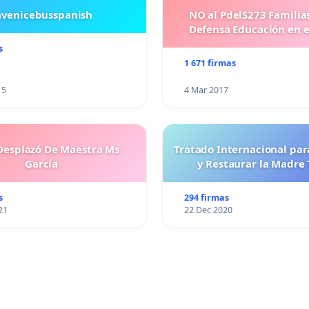
avenicebusspanish
NO al PdelS273 Familia
Defensa Educación en e
s
1 671 firmas
15
4 Mar 2017
esplazó De Maestra Ms
Tratado Internacional par
García
y Restaurar la Madre 
s
294 firmas
21
22 Dec 2020