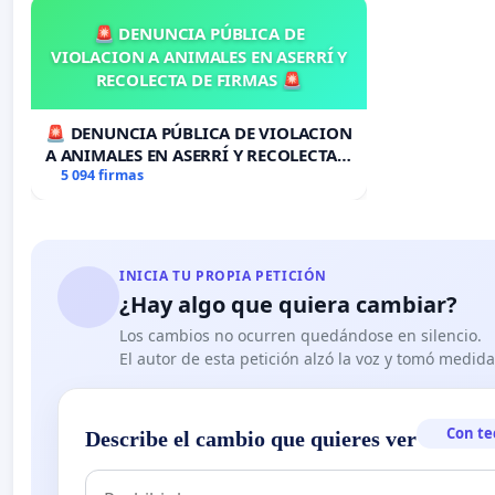
🚨 DENUNCIA PÚBLICA DE
SOLIC
VIOLACION A ANIMALES EN ASERRÍ Y
RECOLECTA DE FIRMAS 🚨
1 -
Desistir del proyecto de acto legislativo de justici
llamado Marco Legal para la Paz, ya que consideramos le
🚨 DENUNCIA PÚBLICA DE VIOLACION
A ANIMALES EN ASERRÍ Y RECOLECTA
pueblo colombiano, que exista la posibilidad que a los
DE FIRMAS 🚨
5 094 firmas
"
ordenar la renuncia a la persecución penal"
como prevé el
ser candidatos a cargos de elección popular, elegidos,
contratos con el Estado.
INICIA TU PROPIA PETICIÓN
2 –
Restablecer las garantías constitucionales a lo
¿Hay algo que quiera cambiar?
militar y que constantemente han sido violadas por las in
Los cambios no ocurren quedándose en silencio.
en la Constitución Nacional con el fin de brindar segurid
El autor de esta petición alzó la voz y tomó medid
armado interno como el que se desarrolla en Colombia.
Los colombianos depositamos nuestro voto de confianza 
Con te
Describe el cambio que quieres ver
Democrática del ex presidente Uribe.
Si desea realmente 
peso de la justicia y el rigor de la ley a estos criminales.
criminales para negociar con ellos el régimen político,