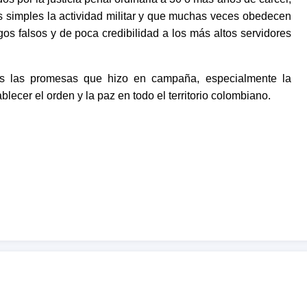
s simples la actividad militar y que muchas veces obedecen
os falsos y de poca credibilidad a los más altos servidores
as las promesas que hizo en campaña, especialmente la
blecer el orden y la paz en todo el territorio colombiano.
narcotraficantes, terroristas y responsables de delitos de
ica y jurídicamente que el Gobierno, en nombre del Estado y
 en caso de ser condenados y su eventual participación en
an el secuestro, el terrorismo y el narcotráfico, los crímenes
rocidad y barbarie que no pueden ser olvidados ni mucho
resentantes en el Estado, por medio de propuestas como la
presentó a la mesa de Unidad Nacional.