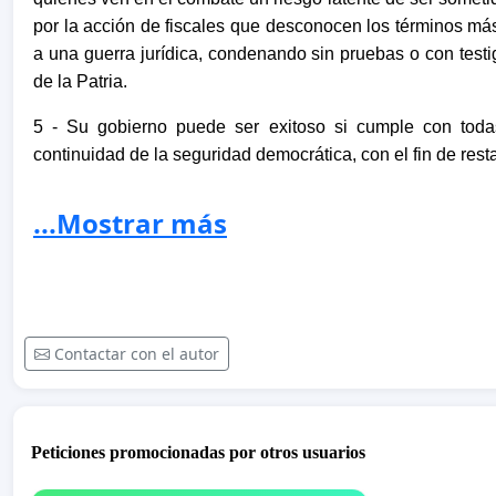
por la acción de fiscales que desconocen los términos má
a una guerra jurídica, condenando sin pruebas o con testig
de la Patria.
5 - Su gobierno puede ser exitoso si cumple con tod
continuidad de la seguridad democrática, con el fin de resta
6 - Las Farc y el ELN son bandas criminales organizadas, 
...Mostrar más
lesa humanidad, por lo cual sería inadmisible moral, polít
del Pueblo colombiano, permita la suspensión de la pena
cargos públicos y de poder contratar con el Estado.
7 - Aún si los grupos guerrilleros de las Farc y el ELN dejar
Contactar con el autor
cometidos durante más de seis décadas son actos de fe
menos sujetos de perdón por la sociedad civil y sus rep
radicada por el senador Roy Barreras y que usted avaló y 
Peticiones promocionadas por otros usuarios