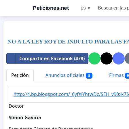
Peticiones.net
Buscar en las 
ES ▼
NO A LA LEY ROY DE INDULTO PARA LAS F
Compartir en Facebook (478)
Petición
Anuncios oficiales
Firmas
8
http://4.bp.blogspot.com/_6yfXiYhtwDc/SEH_v90xk
Doctor
Simon Gaviria