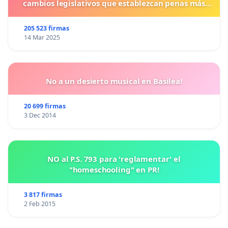
cambios legislativos que establezcan penas más
duras para los crímenes cometidos contra los
animales.
205 523 firmas
14 Mar 2025
No a un desierto musical en Basilea!
20 699 firmas
3 Dec 2014
NO al P.S. 793 para 'reglamentar' el
"homeschooling" en PR!
3 817 firmas
2 Feb 2015