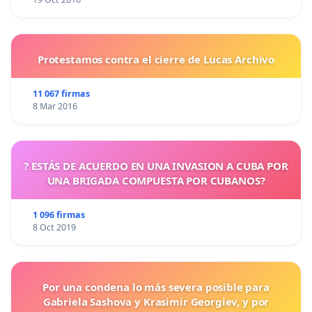
Protestamos contra el cierre de Lucas Archivo
11 067 firmas
8 Mar 2016
? ESTÁS DE ACUERDO EN UNA INVASION A CUBA POR
UNA BRIGADA COMPUESTA POR CUBANOS?
1 096 firmas
8 Oct 2019
Por una condena lo más severa posible para
Gabriela Sashova y Krasimir Georgiev, y por