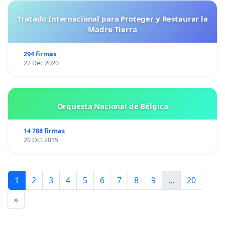
Tratado Internacional para Proteger y Restaurar la
Madre Tierra
294 firmas
22 Dec 2020
Orquesta Nacional de Bélgica
14 788 firmas
20 Oct 2015
1
2
3
4
5
6
7
8
9
...
20
»