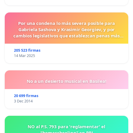
Por una condena lo más severa posible para
Gabriela Sashova y Krasimir Georgiev, y por
cambios legislativos que establezcan penas más
duras para los crímenes cometidos contra los
animales.
205 523 firmas
14 Mar 2025
No a un desierto musical en Basilea!
20 699 firmas
3 Dec 2014
NO al P.S. 793 para 'reglamentar' el
"homeschooling" en PR!