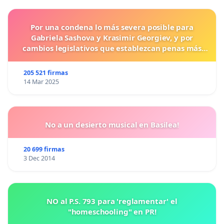
Por una condena lo más severa posible para
Gabriela Sashova y Krasimir Georgiev, y por
cambios legislativos que establezcan penas más
duras para los crímenes cometidos contra los
animales.
205 521 firmas
14 Mar 2025
No a un desierto musical en Basilea!
20 699 firmas
3 Dec 2014
NO al P.S. 793 para 'reglamentar' el
"homeschooling" en PR!