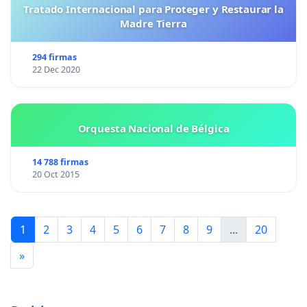
Tratado Internacional para Proteger y Restaurar la
Madre Tierra
294 firmas
22 Dec 2020
Orquesta Nacional de Bélgica
14 788 firmas
20 Oct 2015
1
2
3
4
5
6
7
8
9
...
20
»