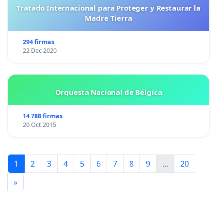
Tratado Internacional para Proteger y Restaurar la
Madre Tierra
294 firmas
22 Dec 2020
Orquesta Nacional de Bélgica
14 788 firmas
20 Oct 2015
1
2
3
4
5
6
7
8
9
...
20
»