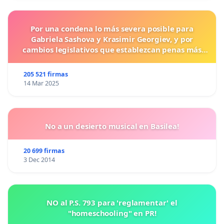
Por una condena lo más severa posible para
Gabriela Sashova y Krasimir Georgiev, y por
cambios legislativos que establezcan penas más
duras para los crímenes cometidos contra los
animales.
205 521 firmas
14 Mar 2025
No a un desierto musical en Basilea!
20 699 firmas
3 Dec 2014
NO al P.S. 793 para 'reglamentar' el
"homeschooling" en PR!