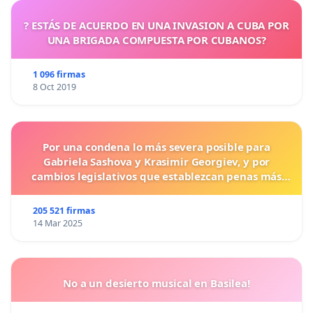
? ESTÁS DE ACUERDO EN UNA INVASION A CUBA POR
UNA BRIGADA COMPUESTA POR CUBANOS?
1 096 firmas
8 Oct 2019
Por una condena lo más severa posible para
Gabriela Sashova y Krasimir Georgiev, y por
cambios legislativos que establezcan penas más
duras para los crímenes cometidos contra los
animales.
205 521 firmas
14 Mar 2025
No a un desierto musical en Basilea!