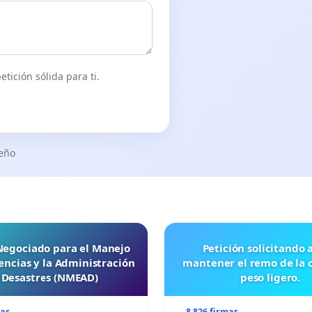
tición sólida para ti.
seño
 Negociado para el Manejo
Petición solicitando a FISA
ncias y la Administración
mantener el remo de la 
 Desastres (NMEAD)
peso ligero.
mas
8 826 firmas