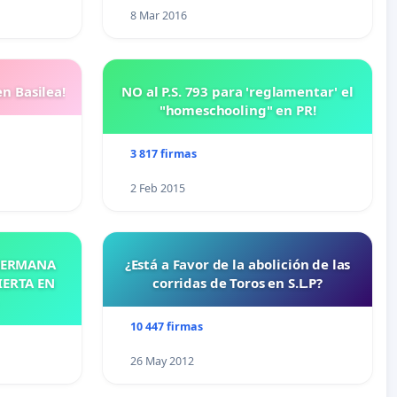
8 Mar 2016
n Basilea!
NO al P.S. 793 para 'reglamentar' el
"homeschooling" en PR!
3 817 firmas
2 Feb 2015
 HERMANA
¿Está a Favor de la abolición de las
IERTA EN
corridas de Toros en S.L.P?
10 447 firmas
26 May 2012