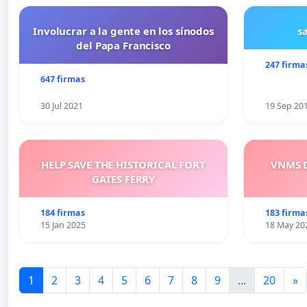
Involucrar a la gente en los sínodos
s
del Papa Francisco
247 firma
647 firmas
30 Jul 2021
19 Sep 20
HELP SAVE THE HISTORICAL FORT
VNMS D
GATES FERRY
184 firmas
183 firma
15 Jan 2025
18 May 20
1
2
3
4
5
6
7
8
9
...
20
»