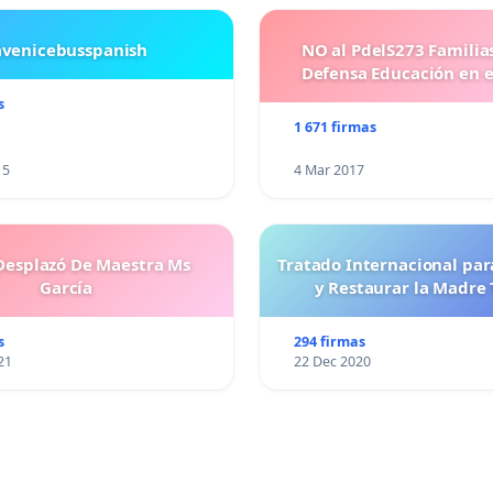
avenicebusspanish
NO al PdelS273 Familia
Defensa Educación en e
s
1 671 firmas
15
4 Mar 2017
esplazó De Maestra Ms
Tratado Internacional par
García
y Restaurar la Madre 
s
294 firmas
21
22 Dec 2020