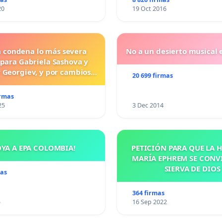
20
19 Oct 2016
a condena lo más severa
No a un desierto musical e
 para Gabriela Sashova y
 Georgiev, y por cambios
20 699 firmas
vos que establezcan penas
uras para los crímenes
irmas
os contra los animales.
25
3 Dec 2014
OYA A EPA COLOMBIA!
PETICIÓN PARA QUE LA
MARÍA EPHREM SE CONV
SIERVA DE DIOS
mas
364 firmas
5
16 Sep 2022