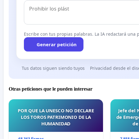
Escribe con tus propias palabras. La IA redactará una pe
Generar petición
Tus datos siguen siendo tuyos
Privacidad desde el di
Otras peticiones que le pueden interesar
POR QUE LA UNESCO NO DECLARE
Jefe del
LOS TOROS PATRIMONIO DE LA
de Emerge
HUMANIDAD
de
68 363 firmas
7 858 fir