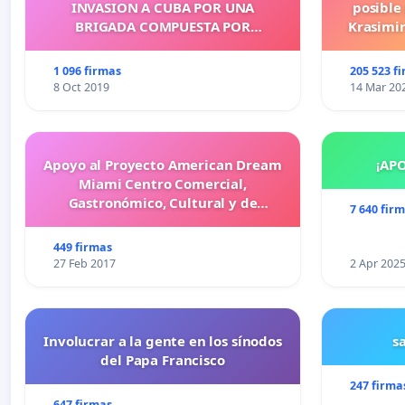
INVASION A CUBA POR UNA
posible
BRIGADA COMPUESTA POR
Krasimir
CUBANOS?
legislati
más d
1 096 firmas
205 523 f
cometid
8 Oct 2019
14 Mar 20
Apoyo al Proyecto American Dream
¡AP
Miami Centro Comercial,
Gastronómico, Cultural y de
7 640 fir
Entretenimiento Familiar
449 firmas
27 Feb 2017
2 Apr 202
Involucrar a la gente en los sínodos
s
del Papa Francisco
247 firma
647 firmas