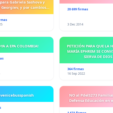
 para Gabriela Sashova y
 Georgiev, y por cambios
20 699 firmas
vos que establezcan penas
uras para los crímenes
irmas
os contra los animales.
25
3 Dec 2014
OYA A EPA COLOMBIA!
PETICIÓN PARA QUE LA
MARÍA EPHREM SE CONV
SIERVA DE DIOS
mas
364 firmas
5
16 Sep 2022
avenicebusspanish
NO al PdelS273 Familia
Defensa Educación en e
s
1 671 firmas