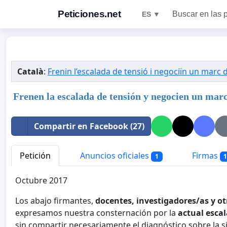
Peticiones.net
Buscar en las 
ES ▼
Català
:
Frenin l’escalada de tensió i negociïn un marc 
Frenen la escalada de tensión y negocien un mar
Compartir en Facebook (27)
Petición
Anuncios oficiales
Firmas
1
Octubre 2017
Los abajo firmantes,
docentes, investigadores/as y 
expresamos nuestra consternación por la
actual esca
sin compartir necesariamente el diagnóstico sobre la 