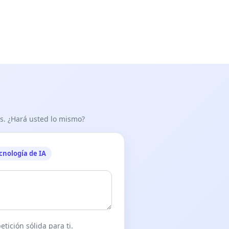
as. ¿Hará usted lo mismo?
cnología de IA
tición sólida para ti.