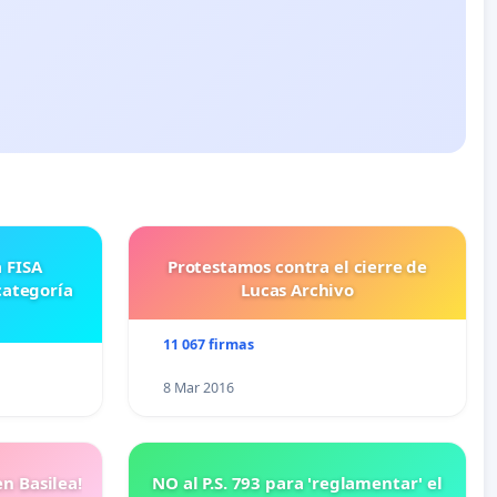
Protestamos contra el cierre de
categoría
Lucas Archivo
11 067 firmas
8 Mar 2016
n Basilea!
NO al P.S. 793 para 'reglamentar' el