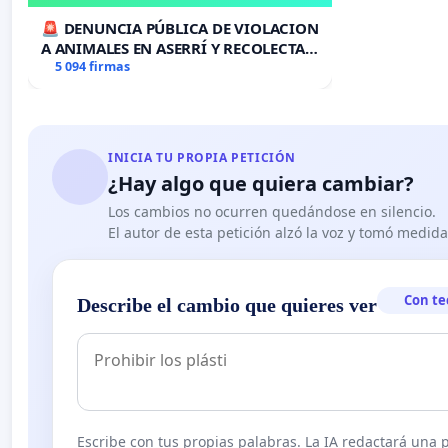
🚨 DENUNCIA PÚBLICA DE VIOLACION
A ANIMALES EN ASERRÍ Y RECOLECTA
DE FIRMAS 🚨
5 094 firmas
INICIA TU PROPIA PETICIÓN
¿Hay algo que quiera cambiar?
Los cambios no ocurren quedándose en silencio.
El autor de esta petición alzó la voz y tomó medid
Con te
Describe el cambio que quieres ver
Escribe con tus propias palabras. La IA redactará una pe