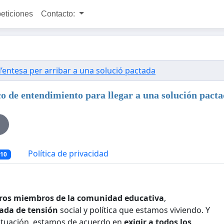
peticiones
Contacto:
d’entesa per arribar a una solució pactada
co de entendimiento para llegar a una solución pact
Política de privacidad
110
otros miembros de la comunidad educativa
,
lada de tensión
social y política que estamos viviendo. Y
situación, estamos de acuerdo en
exigir a todos los