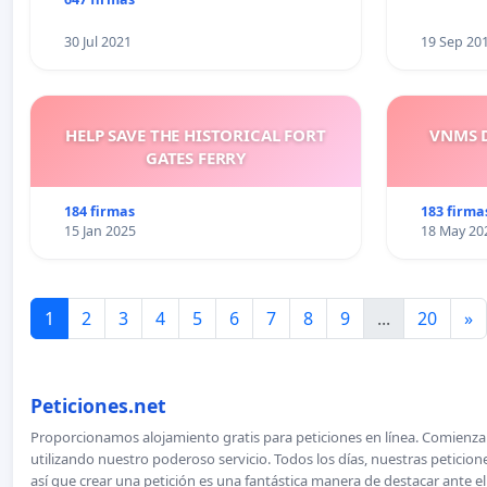
30 Jul 2021
19 Sep 20
HELP SAVE THE HISTORICAL FORT
VNMS D
GATES FERRY
184 firmas
183 firma
15 Jan 2025
18 May 20
1
2
3
4
5
6
7
8
9
...
20
»
Peticiones.net
Proporcionamos alojamiento gratis para peticiones en línea. Comienza 
utilizando nuestro poderoso servicio. Todos los días, nuestras petici
así que crear una petición es una fantástica manera de destacar ante e