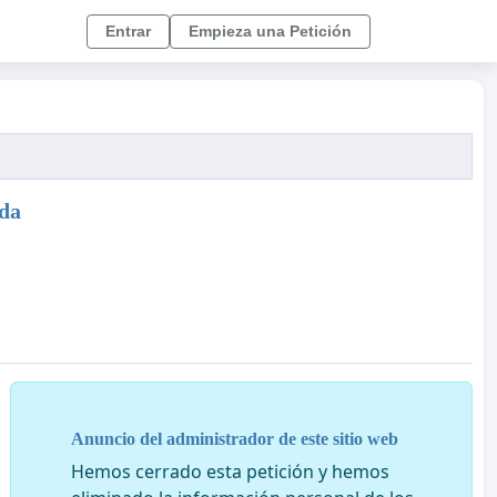
Entrar
Empieza una Petición
ada
Anuncio del administrador de este sitio web
Hemos cerrado esta petición y hemos