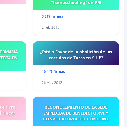
"homeschooling" en PR!
3 817 firmas
2 Feb 2015
 HERMANA
¿Está a Favor de la abolición de las
IERTA EN
corridas de Toros en S.L.P?
10 447 firmas
26 May 2012
s en Pro
RECONOCIMIENTO DE LA SEDE
l Hogar
IMPEDIDA DE BENEDICTO XVI Y
CONVOCATORIA DEL CÓNCLAVE