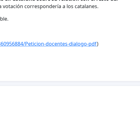
uya votación correspondería a los catalanes.
sible.
360956884/Peticion-docentes-dialogo-pdf
)