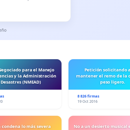
seño
 Negociado para el Manejo
Petición solicitando a FISA
ncias y la Administración
mantener el remo de la 
 Desastres (NMEAD)
peso ligero.
mas
8 826 firmas
20
19 Oct 2016
a condena lo más severa
No a un desierto musical e