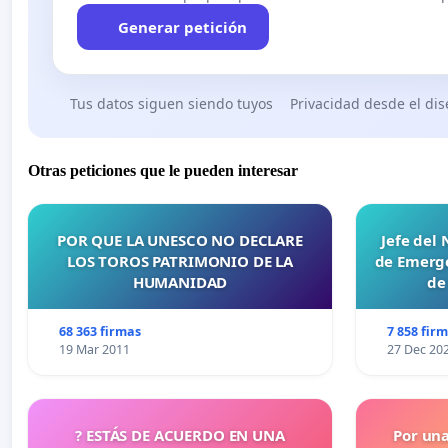
Generar petición
Tus datos siguen siendo tuyos
Privacidad desde el di
Otras peticiones que le pueden interesar
POR QUE LA UNESCO NO DECLARE
Jefe del
LOS TOROS PATRIMONIO DE LA
de Emerge
HUMANIDAD
de
68 363 firmas
7 858 fir
19 Mar 2011
27 Dec 20
? ESTÁS DE ACUERDO EN UNA
Por un