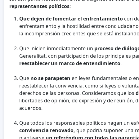
representantes políticos
:
Que dejen de fomentar el enfrentamiento
con de
enfrentamiento y la hostilidad entre conciudadanos
la incomprensión crecientes que se está instaland
Que inicien inmediatamente un
proceso de
diálog
Generalitat, con participación de los principales pa
reestablecer un marco de entendimiento
.
Que
no se parapeten
en leyes fundamentales o en 
reestablecer la convivencia, como si leyes o volun
derechos de las personas. Consideramos que los
d
libertades de opinión, de expresión y de reunión, d
acuerdos.
Que todos los responsables políticos hagan un es
convivencia renovado,
que podría suponer una re
plantearse
un referéndum con todas las garantí