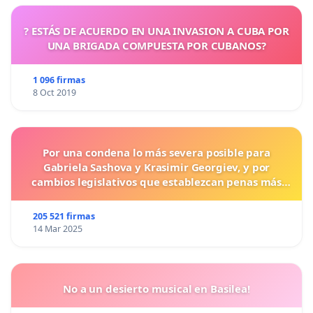
? ESTÁS DE ACUERDO EN UNA INVASION A CUBA POR
UNA BRIGADA COMPUESTA POR CUBANOS?
1 096 firmas
8 Oct 2019
Por una condena lo más severa posible para
Gabriela Sashova y Krasimir Georgiev, y por
cambios legislativos que establezcan penas más
duras para los crímenes cometidos contra los
animales.
205 521 firmas
14 Mar 2025
No a un desierto musical en Basilea!