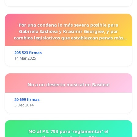
Por una condena lo más severa posible para
Gabriela Sashova y Krasimir Georgiev, y por
cambios legislativos que establezcan penas más
duras para los crímenes cometidos contra los
animales.
205 523 firmas
14 Mar 2025
No a un desierto musical en Basilea!
20 699 firmas
3 Dec 2014
NO al P.S. 793 para 'reglamentar' el