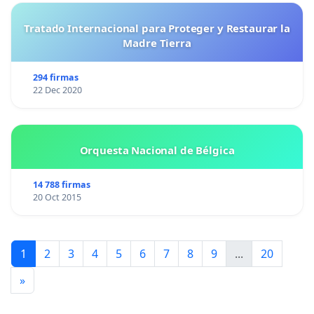
Tratado Internacional para Proteger y Restaurar la
Madre Tierra
294 firmas
22 Dec 2020
Orquesta Nacional de Bélgica
14 788 firmas
20 Oct 2015
1
2
3
4
5
6
7
8
9
...
20
»