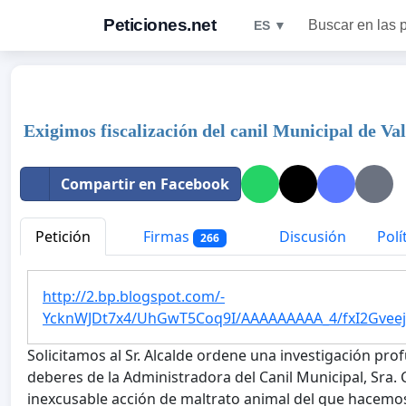
Peticiones.net
Buscar en las 
ES ▼
Exigimos fiscalización del canil Municipal de Va
Compartir en Facebook
Petición
Firmas
Discusión
Polí
266
http://2.bp.blogspot.com/-
YcknWJDt7x4/UhGwT5Coq9I/AAAAAAAAA_4/fxI2GveejS
Solicitamos al Sr. Alcalde ordene una investigación pr
deberes de la Administradora del Canil Municipal, Sra. 
inexcusable acción de maltrato animal del que hacemo