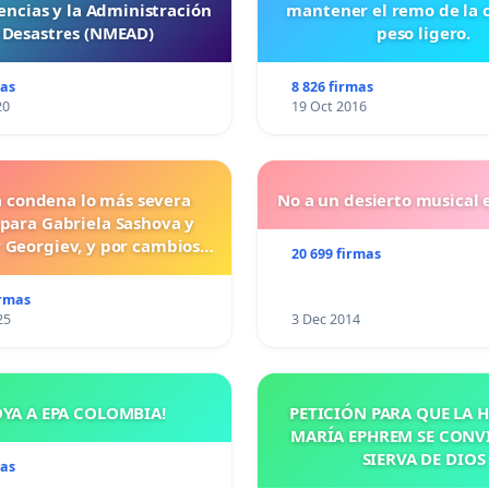
ncias y la Administración
mantener el remo de la 
 Desastres (NMEAD)
peso ligero.
mas
8 826 firmas
20
19 Oct 2016
a condena lo más severa
No a un desierto musical e
 para Gabriela Sashova y
 Georgiev, y por cambios
20 699 firmas
vos que establezcan penas
uras para los crímenes
irmas
os contra los animales.
25
3 Dec 2014
OYA A EPA COLOMBIA!
PETICIÓN PARA QUE LA
MARÍA EPHREM SE CONV
SIERVA DE DIOS
mas