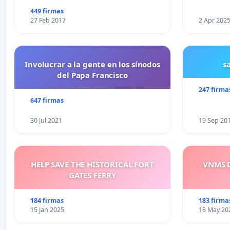
449 firmas
27 Feb 2017
2 Apr 202
Involucrar a la gente en los sínodos
s
del Papa Francisco
247 firma
647 firmas
30 Jul 2021
19 Sep 20
HELP SAVE THE HISTORICAL FORT
VNMS D
GATES FERRY
184 firmas
183 firma
15 Jan 2025
18 May 20