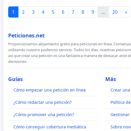
1
2
3
4
5
6
7
8
9
...
20
»
Peticiones.net
Proporcionamos alojamiento gratis para peticiones en línea. Comienza 
utilizando nuestro poderoso servicio. Todos los días, nuestras petici
así que crear una petición es una fantástica manera de destacar ante e
decisiones.
Guías
Más
Cómo empezar una petición en línea
Crear una 
¿Cómo redactar una petición?
Política d
¿Cómo promover una petición?
Gestionar 
Cómo conseguir cobertura mediática
Sobre nos