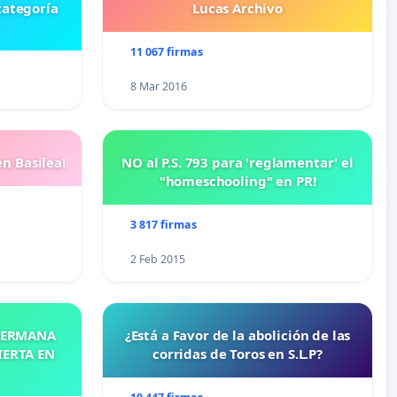
categoría
Lucas Archivo
11 067 firmas
8 Mar 2016
n Basilea!
NO al P.S. 793 para 'reglamentar' el
"homeschooling" en PR!
3 817 firmas
2 Feb 2015
 HERMANA
¿Está a Favor de la abolición de las
IERTA EN
corridas de Toros en S.L.P?