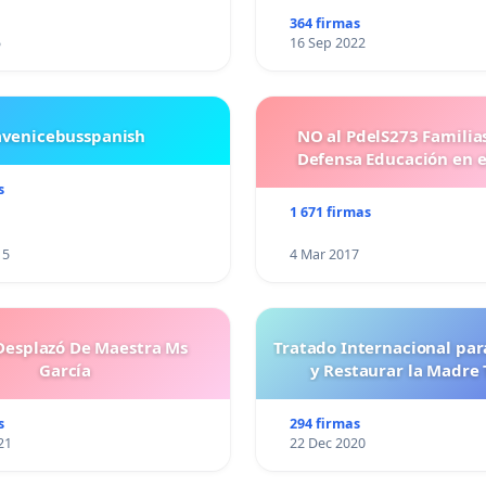
364 firmas
5
16 Sep 2022
avenicebusspanish
NO al PdelS273 Familia
Defensa Educación en e
s
1 671 firmas
15
4 Mar 2017
esplazó De Maestra Ms
Tratado Internacional par
García
y Restaurar la Madre 
s
294 firmas
21
22 Dec 2020