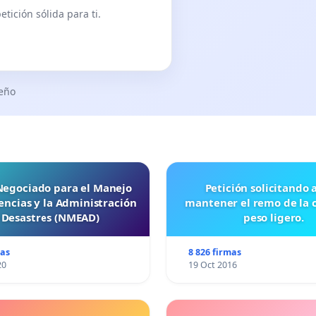
tición sólida para ti.
seño
 Negociado para el Manejo
Petición solicitando a FISA
ncias y la Administración
mantener el remo de la 
 Desastres (NMEAD)
peso ligero.
mas
8 826 firmas
20
19 Oct 2016