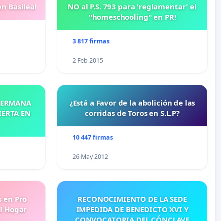
n Basilea!
NO al P.S. 793 para 'reglamentar' el
"homeschooling" en PR!
3 817 firmas
2 Feb 2015
 HERMANA
¿Está a Favor de la abolición de las
IERTA EN
corridas de Toros en S.L.P?
10 447 firmas
26 May 2012
s en Pro
RECONOCIMIENTO DE LA SEDE
l Hogar
IMPEDIDA DE BENEDICTO XVI Y
CONVOCATORIA DEL CÓNCLAVE