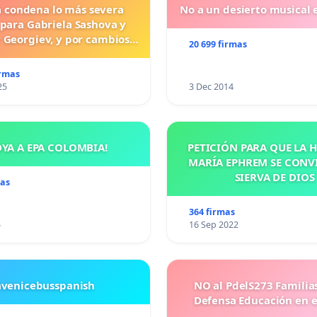
a condena lo más severa
No a un desierto musical e
 para Gabriela Sashova y
 Georgiev, y por cambios
20 699 firmas
vos que establezcan penas
uras para los crímenes
irmas
os contra los animales.
25
3 Dec 2014
OYA A EPA COLOMBIA!
PETICIÓN PARA QUE LA
MARÍA EPHREM SE CONV
SIERVA DE DIOS
mas
364 firmas
5
16 Sep 2022
avenicebusspanish
NO al PdelS273 Familia
Defensa Educación en e