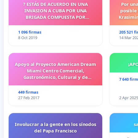
? ESTÁS DE ACUERDO EN UNA
Por un
INVASION A CUBA POR UNA
posible
BRIGADA COMPUESTA POR
Krasimir
CUBANOS?
legislati
más d
1 096 firmas
205 521 f
cometid
8 Oct 2019
14 Mar 20
Apoyo al Proyecto American Dream
¡AP
Miami Centro Comercial,
Gastronómico, Cultural y de
7 640 fir
Entretenimiento Familiar
449 firmas
27 Feb 2017
2 Apr 202
Involucrar a la gente en los sínodos
s
del Papa Francisco