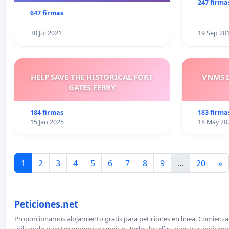
247 firma
647 firmas
30 Jul 2021
19 Sep 20
HELP SAVE THE HISTORICAL FORT
VNMS D
GATES FERRY
184 firmas
183 firma
15 Jan 2025
18 May 20
1
2
3
4
5
6
7
8
9
...
20
»
Peticiones.net
Proporcionamos alojamiento gratis para peticiones en línea. Comienza 