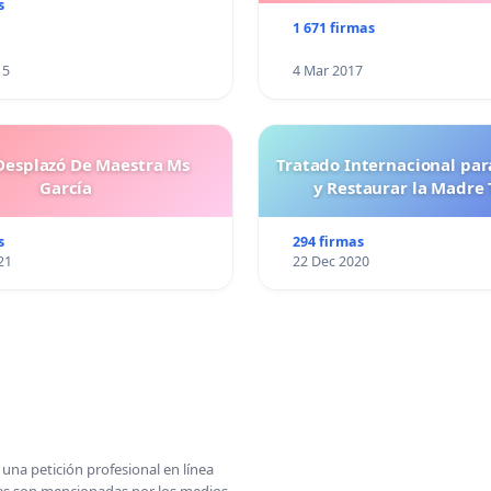
s
1 671 firmas
15
4 Mar 2017
esplazó De Maestra Ms
Tratado Internacional par
García
y Restaurar la Madre 
s
294 firmas
21
22 Dec 2020
una petición profesional en línea