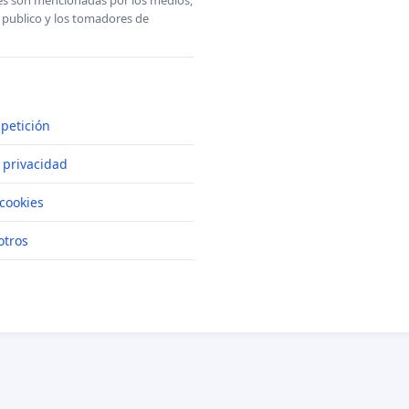
ones son mencionadas por los medios,
l publico y los tomadores de
petición
e privacidad
cookies
otros