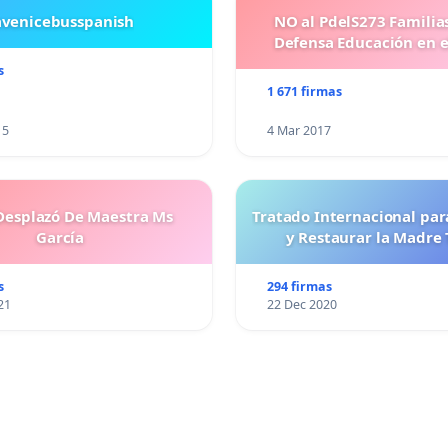
avenicebusspanish
NO al PdelS273 Familia
Defensa Educación en e
s
1 671 firmas
15
4 Mar 2017
esplazó De Maestra Ms
Tratado Internacional par
García
y Restaurar la Madre 
s
294 firmas
21
22 Dec 2020