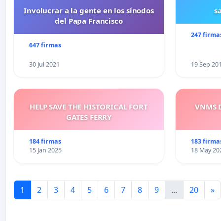
Involucrar a la gente en los sínodos
s
del Papa Francisco
247 firma
647 firmas
30 Jul 2021
19 Sep 20
HELP SAVE THE HISTORICAL FORT
VNMS D
GATES FERRY
184 firmas
183 firma
15 Jan 2025
18 May 20
1
2
3
4
5
6
7
8
9
...
20
»