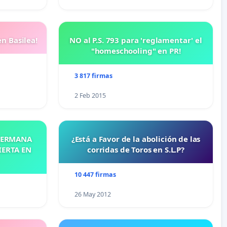
n Basilea!
NO al P.S. 793 para 'reglamentar' el
"homeschooling" en PR!
3 817 firmas
2 Feb 2015
 HERMANA
¿Está a Favor de la abolición de las
IERTA EN
corridas de Toros en S.L.P?
10 447 firmas
26 May 2012