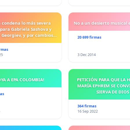
a condena lo más severa
No a un desierto musical e
 para Gabriela Sashova y
 Georgiev, y por cambios
20 699 firmas
vos que establezcan penas
uras para los crímenes
irmas
os contra los animales.
25
3 Dec 2014
OYA A EPA COLOMBIA!
PETICIÓN PARA QUE LA
MARÍA EPHREM SE CONV
SIERVA DE DIOS
mas
364 firmas
5
16 Sep 2022