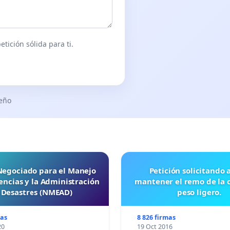
tición sólida para ti.
seño
 Negociado para el Manejo
Petición solicitando a FISA
ncias y la Administración
mantener el remo de la 
 Desastres (NMEAD)
peso ligero.
mas
8 826 firmas
20
19 Oct 2016