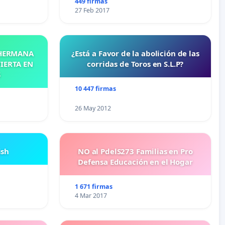
449 firmas
27 Feb 2017
 HERMANA
¿Está a Favor de la abolición de las
IERTA EN
corridas de Toros en S.L.P?
S
10 447 firmas
26 May 2012
ish
NO al PdelS273 Familias en Pro
Defensa Educación en el Hogar
1 671 firmas
4 Mar 2017