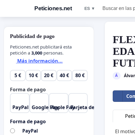
Peticiones.net
Buscar en las 
ES ▼
Publicidad de pago
FLE
Peticiones.net publicitará esta
EDA
petición a
3,000
personas.
FUT
Más información...
5 €
10 €
20 €
40 €
80 €
Álva
Á
Forma de pago
Com
PayPal
Google Pay
Apple Pay
Tarjeta de crédito
Peti
Forma de pago
PayPal
El motivo