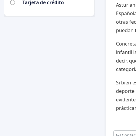
Tarjeta de crédito
Asturian
Española
otras fe
puedan te
Concreta
infantil
decir, q
categoría
Si bien 
deporte 
evidente
práctica
Contac