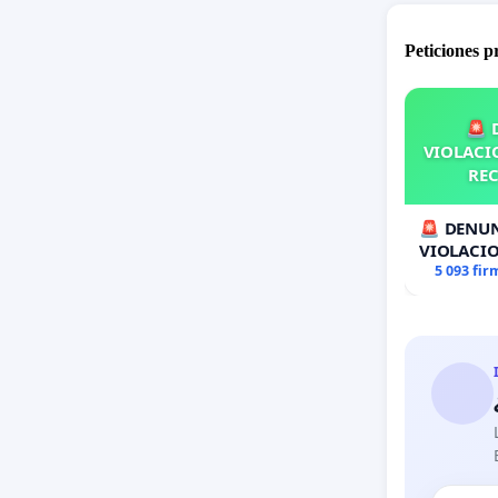
Peticiones 
🚨 
VIOLACIO
REC
🚨 DENUN
VIOLACIO
RECOLECT
5 093 fir