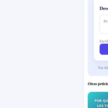
Des
Escri
Tus da
Otras petici
POR QU
LOS T