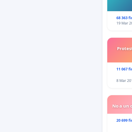
68 363 f
19 Mar 2
Protes
11 067 f
8 Mar 20
No a un d
20 699 f