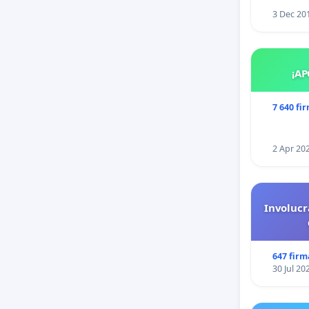
3 Dec 20
¡AP
7 640 fi
2 Apr 20
Involucr
647 firm
30 Jul 20