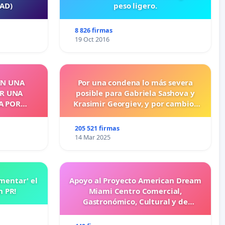
EAD)
peso ligero.
8 826 firmas
19 Oct 2016
EN UNA
Por una condena lo más severa
OR UNA
posible para Gabriela Sashova y
A POR
Krasimir Georgiev, y por cambios
legislativos que establezcan penas
más duras para los crímenes
205 521 firmas
cometidos contra los animales.
14 Mar 2025
amentar' el
Apoyo al Proyecto American Dream
n PR!
Miami Centro Comercial,
Gastronómico, Cultural y de
Entretenimiento Familiar