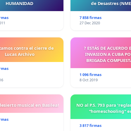
HUMANIDAD
de Desastres (NM
irmas
7 858 firmas
011
27 Dec 2020
tamos contra el cierre de
? ESTÁS DE ACUERDO 
Lucas Archivo
INVASION A CUBA P
BRIGADA COMPUEST
CUBANOS?
irmas
1 096 firmas
16
8 Oct 2019
esierto musical en Basilea!
NO al P.S. 793 para 'regl
"homeschooling" e
irmas
3 817 firmas