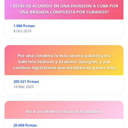
? ESTÁS DE ACUERDO EN UNA INVASION A CUBA POR
UNA BRIGADA COMPUESTA POR CUBANOS?
1 096 firmas
8 Oct 2019
Por una condena lo más severa posible para
Gabriela Sashova y Krasimir Georgiev, y por
cambios legislativos que establezcan penas más
duras para los crímenes cometidos contra los
animales.
205 521 firmas
14 Mar 2025
No a un desierto musical en Basilea!
20 699 firmas