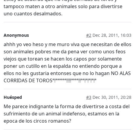
tampoco maten a otro animales solo para divertirse
uno cuantos desalmados.
Anonymous
#2
Dec 28, 2011, 16:03
ahhh yo veo heso y me muro viva que necesitan de ellos
son animales pobres me da pena ver como unos feos
viejos que torean se hacen los capos por solamente
poner un cutillo en la espalda no entiendo porque a
ellos no les gustaria entonses que no lo hagan NO ALAS
CORRIDAS DE TOROSª!ªªªªªª!!!!ªªªª!!ªª!ª!ª!ª!ª
Huésped
#3
Dec 30, 2011, 20:28
Me parece indignante la forma de divertirse a costa del
sufrimiento de un animal indefenso, estamos en la
epoca de los circos romanos?