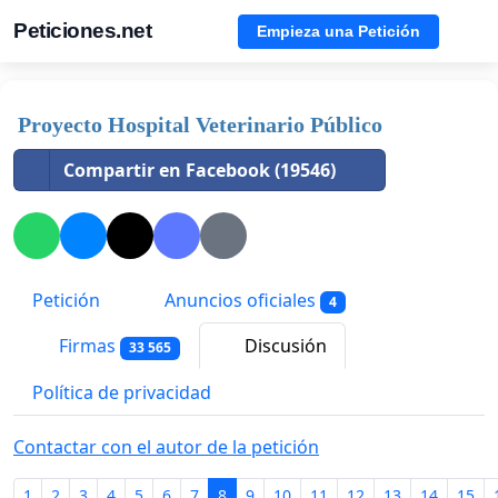
Peticiones.net
Empieza una Petición
Proyecto Hospital Veterinario Público
Compartir en Facebook (19546)
Petición
Anuncios oficiales
4
Firmas
Discusión
33 565
Política de privacidad
Contactar con el autor de la petición
1
2
3
4
5
6
7
8
9
10
11
12
13
14
15