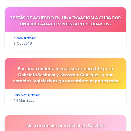
? ESTÁS DE ACUERDO EN UNA INVASION A CUBA POR
UNA BRIGADA COMPUESTA POR CUBANOS?
1 096 firmas
8 Oct 2019
Por una condena lo más severa posible para
Gabriela Sashova y Krasimir Georgiev, y por
cambios legislativos que establezcan penas más
duras para los crímenes cometidos contra los
animales.
205 521 firmas
14 Mar 2025
No a un desierto musical en Basilea!