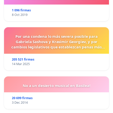
1 096 firmas
8 Oct 2019
Por una condena lo más severa posible para
Gabriela Sashova y Krasimir Georgiev, y por
cambios legislativos que establezcan penas más
duras para los crímenes cometidos contra los
animales.
205 521 firmas
14 Mar 2025
No a un desierto musical en Basilea!
20 699 firmas
3 Dec 2014