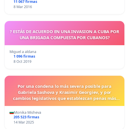
11 067 firmas
8 Mar 2016
? ESTÁS DE ACUERDO EN UNA INVASION A CUBA POR
UNA BRIGADA COMPUESTA POR CUBANOS?
Miguel a aldana
1 096 firmas
8 Oct 2019
Por una condena lo más severa posible para
Gabriela Sashova y Krasimir Georgiev, y por
cambios legislativos que establezcan penas más
duras para los crímenes cometidos contra los
animales.
Monika Misheva
205 523 firmas
14 Mar 2025