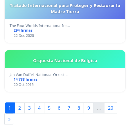
Tratado Internacional para Proteger y Restaurar la
Madre Tierra
The Four Worlds International Ins…
294 firmas
22 Dec 2020
Orquesta Nacional de Bélgica
Jan Van Duffel, Nationaal Orkest …
14 788 firmas
20 Oct 2015
1
2
3
4
5
6
7
8
9
...
20
»