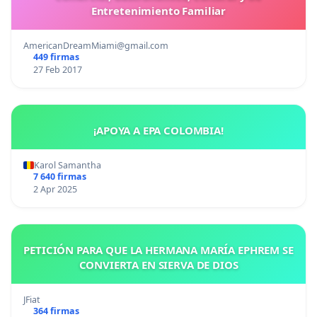
Entretenimiento Familiar
AmericanDreamMiami@gmail.com
449 firmas
27 Feb 2017
¡APOYA A EPA COLOMBIA!
Karol Samantha
7 640 firmas
2 Apr 2025
PETICIÓN PARA QUE LA HERMANA MARÍA EPHREM SE
CONVIERTA EN SIERVA DE DIOS
JFiat
364 firmas