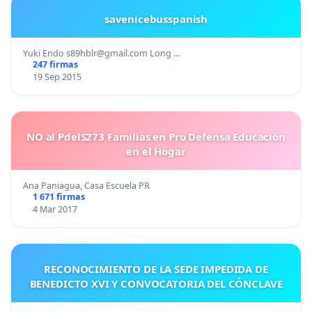
savenicebusspanish
Yuki Endo
s89hblr@gmail.com
Long …
247 firmas
19 Sep 2015
NO al PdelS273 Familias en Pro Defensa Educación
en el Hogar
Ana Paniagua, Casa Escuela PR
1 671 firmas
4 Mar 2017
RECONOCIMIENTO DE LA SEDE IMPEDIDA DE
BENEDICTO XVI Y CONVOCATORIA DEL CÓNCLAVE