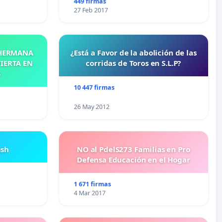
449 firmas
27 Feb 2017
 HERMANA
¿Está a Favor de la abolición de las
IERTA EN
corridas de Toros en S.L.P?
S
10 447 firmas
26 May 2012
ish
NO al PdelS273 Familias en Pro
Defensa Educación en el Hogar
1 671 firmas
4 Mar 2017