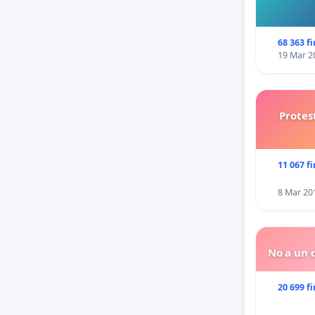
68 363 f
19 Mar 2
Protes
11 067 f
8 Mar 20
No a un d
20 699 f