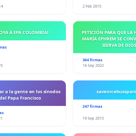
14
2 Feb 2015
OYA A EPA COLOMBIA!
PETICIÓN PARA QUE LA
MARÍA EPHREM SE CONV
SIERVA DE DIO
rmas
364 firmas
25
16 Sep 2022
ar a la gente en los sínodos
savenicebusspan
del Papa Francisco
247 firmas
as
21
19 Sep 2015