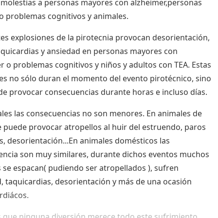
molestias a personas mayores con alzheimer,personas
o problemas cognitivos y animales.
tes explosiones de la pirotecnia provocan desorientación,
quicardias y ansiedad en personas mayores con
r o problemas cognitivos y niños y adultos con TEA. Estas
es no sólo duran el momento del evento pirotécnico, sino
e provocar consecuencias durante horas e incluso días.
les las consecuencias no son menores. En animales de
re puede provocar atropellos al huir del estruendo, paros
s, desorientación...En animales domésticos las
ncia son muy similares, durante dichos eventos muchos
 se espacan( pudiendo ser atropellados ), sufren
, taquicardias, desorientación y más de una ocasión
rdiácos.
que ninguna diversión merece todo este sufrimiento,