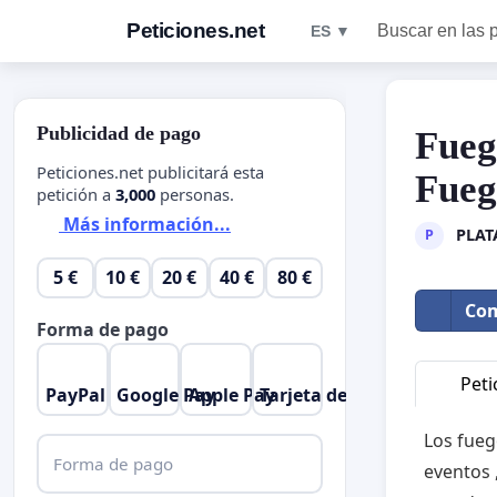
Peticiones.net
Buscar en las 
ES ▼
Publicidad de pago
Fuego
Peticiones.net publicitará esta
Fuego
petición a
3,000
personas.
Más información...
PLAT
P
5 €
10 €
20 €
40 €
80 €
Com
Forma de pago
Peti
PayPal
Google Pay
Apple Pay
Tarjeta de crédito
Los fuego
Forma de pago
eventos 