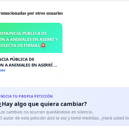
promocionadas por otros usuarios
DENUNCIA PÚBLICA DE
N A ANIMALES EN ASERRÍ Y
OLECTA DE FIRMAS 🚨
CIA PÚBLICA DE
N A ANIMALES EN ASERRÍ Y
A DE FIRMAS 🚨
mas
INICIA TU PROPIA PETICIÓN
¿Hay algo que quiera cambiar?
Los cambios no ocurren quedándose en silencio.
El autor de esta petición alzó la voz y tomó medidas. ¿Hará usted 