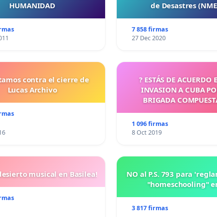
HUMANIDAD
de Desastres (NM
irmas
7 858 firmas
011
27 Dec 2020
tamos contra el cierre de
? ESTÁS DE ACUERDO 
Lucas Archivo
INVASION A CUBA P
BRIGADA COMPUEST
CUBANOS?
irmas
1 096 firmas
16
8 Oct 2019
esierto musical en Basilea!
NO al P.S. 793 para 'regl
"homeschooling" e
irmas
3 817 firmas