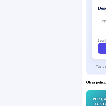
Des
Escri
Tus da
Otras petici
POR QU
LOS T