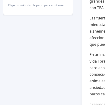
grandes 
Elige un método de pago para continuar.
con TEA 
Las fuer
miedo,ta
alzheime
afeccion
que pued
En anima
vida lib
cardiaco
consecue
animales
ansiedad
paros ca
Creemos 