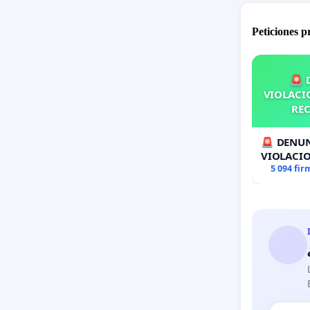
Peticiones 
🚨 
VIOLACIO
REC
🚨 DENUN
VIOLACIO
RECOLECT
5 094 fir