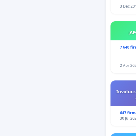
3 Dec 20
¡AP
7 640 fi
2 Apr 20
Involucr
647 firm
30 Jul 20