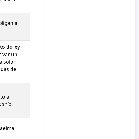
ligan al
to de ley
tivar un
a solo
adas de
to a
danía.
Saeima