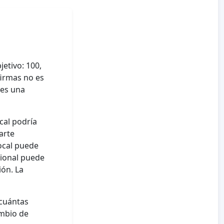
etivo: 100,
firmas no es
 es una
cal podría
arte
local puede
cional puede
ión. La
¿cuántas
ambio de