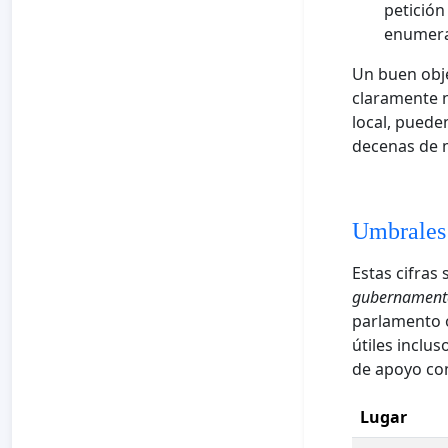
petición
enumera 
Un buen objet
claramente n
local, puede
decenas de m
Umbrales 
Estas cifras
gubernament
parlamento o
útiles inclu
de apoyo cons
Lugar