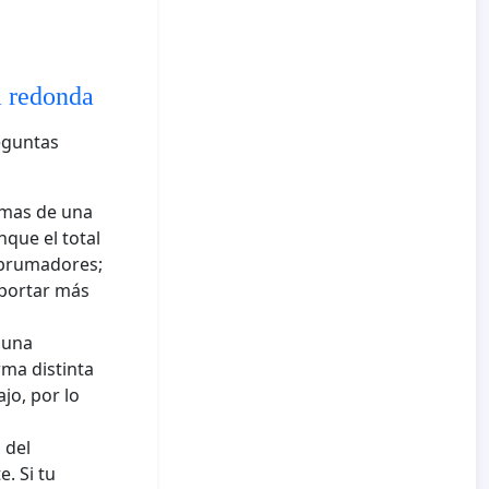
ra redonda
eguntas
rmas de una
que el total
abrumadores;
mportar más
 una
ma distinta
jo, por lo
 del
. Si tu