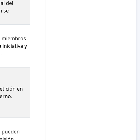
al del
n se
os miembros
iniciativa y
.
etición en
erno.
s pueden
misión.