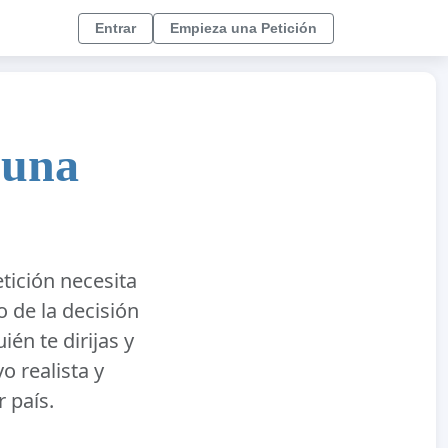
Entrar
Empieza una Petición
 una
tición necesita
o de la decisión
én te dirijas y
o realista y
 país.