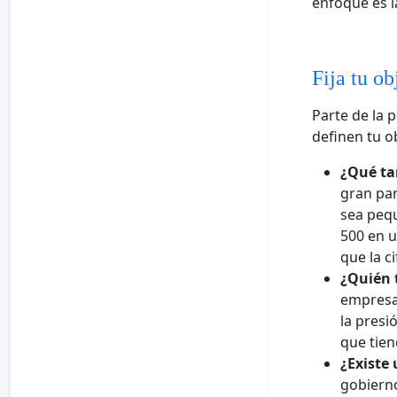
enfoque es l
Fija tu ob
Parte de la 
definen tu ob
¿Qué ta
gran par
sea peq
500 en u
que la c
¿Quién 
empresa,
la presi
que tien
¿Existe 
gobierno