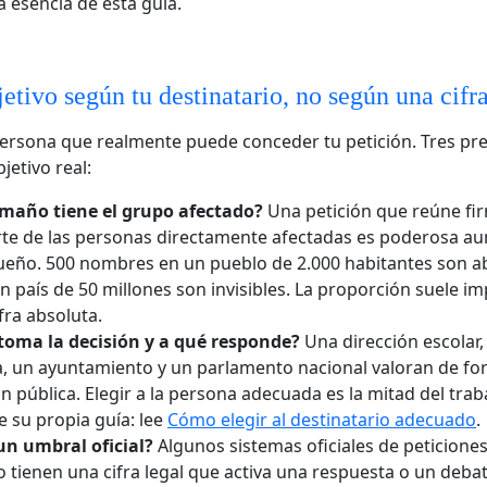
a esencia de esta guía.
jetivo según tu destinatario, no según una cif
persona que realmente puede conceder tu petición. Tres pr
jetivo real:
maño tiene el grupo afectado?
Una petición que reúne fi
te de las personas directamente afectadas es poderosa aun
ueño. 500 nombres en un pueblo de 2.000 habitantes son 
n país de 50 millones son invisibles. La proporción suele i
ifra absoluta.
toma la decisión y a qué responde?
Una dirección escolar,
 un ayuntamiento y un parlamento nacional valoran de for
ón pública. Elegir a la persona adecuada es la mitad del traba
e su propia guía: lee
Cómo elegir al destinatario adecuado
.
un umbral oficial?
Algunos sistemas oficiales de peticiones
 tienen una cifra legal que activa una respuesta o un debate