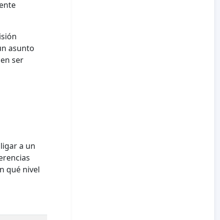
iente
isión
un asunto
den ser
ligar a un
erencias
n qué nivel