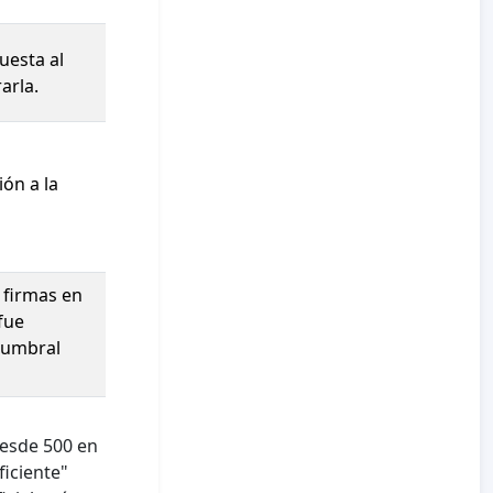
uesta al
arla.
ión a la
0 firmas en
fue
n umbral
desde 500 en
ficiente"