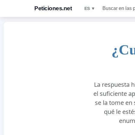
Peticiones.net
Buscar en las 
ES ▼
¿Cu
La respuesta h
el suficiente a
se la tome en 
qué le esté
enume