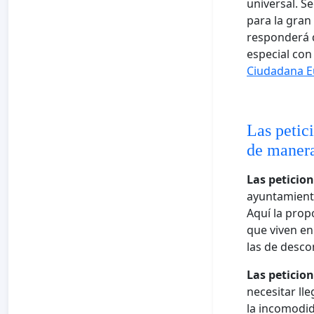
universal. S
para la gran
responderá q
especial con
Ciudadana 
Las petic
de manera
Las peticion
ayuntamiento
Aquí la prop
que viven en
las de desco
Las peticio
necesitar ll
la incomodid