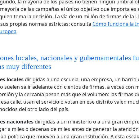
egundo, la mayoría de los países no tienen ningún umbral ofi
 mayoría de las campañas el único objetivo que importa es 
uien toma la decisión. La vía de un millón de firmas de la 
 sus propias normas estrictas: consulta
Cómo funciona la In
Europea
.
iones locales, nacionales y gubernamentales f
s muy diferentes
es locales
dirigidas a una escuela, una empresa, un barrio 
 suelen salir adelante con cientos de firmas, a veces con m
orción y la cercanía pesan más que el volumen: las firmas 
 esa calle, usan el servicio o votan en ese distrito valen m
nocidos del otro lado del país.
nes nacionales
dirigidas a un ministerio o a una gran empr
egar a miles o decenas de miles antes de generar la atención
ad política que mueven a una gran institución. A esta escala