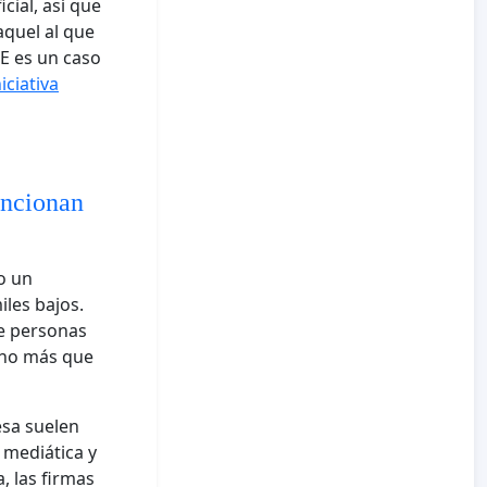
cial, así que
aquel al que
UE es un caso
iciativa
uncionan
o un
iles bajos.
de personas
ucho más que
esa suelen
 mediática y
, las firmas