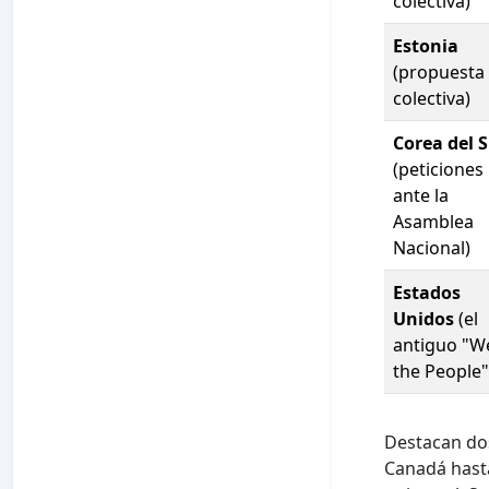
colectiva)
Estonia
(propuesta
colectiva)
Corea del 
(peticiones
ante la
Asamblea
Nacional)
Estados
Unidos
(el
antiguo "W
the People"
Destacan dos
Canadá hasta