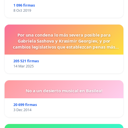
1 096 firmas
8 Oct 2019
Por una condena lo más severa posible para
Gabriela Sashova y Krasimir Georgiev, y por
cambios legislativos que establezcan penas más
duras para los crímenes cometidos contra los
animales.
205 521 firmas
14 Mar 2025
No a un desierto musical en Basilea!
20 699 firmas
3 Dec 2014