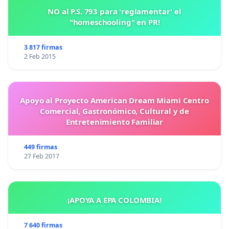
NO al P.S. 793 para 'reglamentar' el
"homeschooling" en PR!
3 817 firmas
2 Feb 2015
Apoyo al Proyecto American Dream Miami Centro
Comercial, Gastronómico, Cultural y de
Entretenimiento Familiar
449 firmas
27 Feb 2017
¡APOYA A EPA COLOMBIA!
7 640 firmas