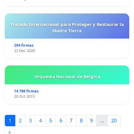
Tratado Internacional para Proteger y Restaurar la
Madre Tierra
294 firmas
22 Dec 2020
Orquesta Nacional de Bélgica
14 788 firmas
20 Oct 2015
1
2
3
4
5
6
7
8
9
...
20
»