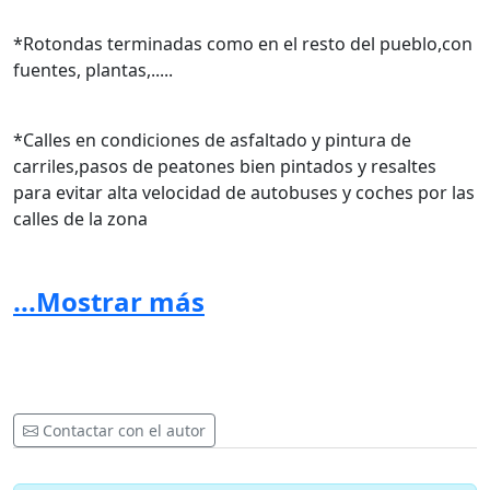
*Rotondas terminadas como en el resto del pueblo,con
fuentes, plantas,.....
*Calles en condiciones de asfaltado y pintura de
carriles,pasos de peatones bien pintados y resaltes
para evitar alta velocidad de autobuses y coches por las
calles de la zona
*Quitar torres de alta tensión altamente perjudiciales
...Mostrar más
para nuestra salud y la de nuestros hijos
*Zonas ajardinadas,verdes y parques en condiciones,
con sombras ,fuentes, columpios para todas las edades
Contactar con el autor
*Eliminar bandas Sonoras Radial 5 o atenuar el sonido