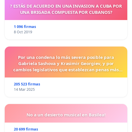
? ESTÁS DE ACUERDO EN UNA INVASION A CUBA POR
UNA BRIGADA COMPUESTA POR CUBANOS?
1 096 firmas
8 Oct 2019
Por una condena lo más severa posible para
Gabriela Sashova y Krasimir Georgiev, y por
cambios legislativos que establezcan penas más
duras para los crímenes cometidos contra los
animales.
205 523 firmas
14 Mar 2025
No a un desierto musical en Basilea!
20 699 firmas