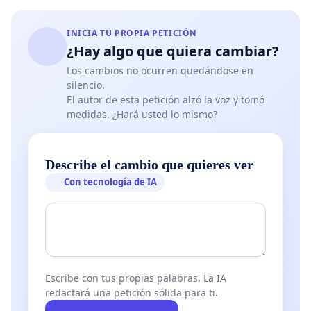
INICIA TU PROPIA PETICIÓN
*autobuses eléctricos evitando así el ruido de los
¿Hay algo que quiera cambiar?
autobuses (estudio de altos decibelios ) al pasar por
Los cambios no ocurren quedándose en
Benito Pérez galdos y/o viabilidad de cambiar la ruta a
silencio.
una calle más ancha ya que ahora casi no se cabe si te
El autor de esta petición alzó la voz y tomó
encuentras un autobús de frente.
medidas. ¿Hará usted lo mismo?
*Linea P.Pio 495, haga parada 2da rotonda Avd. del mar
Describe el cambio que quieres ver
menor con Benito Perez Galdós, suba y baje para
Con tecnología de IA
recoger/dejar gente. Limpieza en las calles y aceras
decentes, más papeleras también
*acceso desde el paso de peatones de zurbarán con
m413 al bosque.
Escribe con tus propias palabras. La IA
* Fumigar por alcantarillado de nuestras calles ya que
redactará una petición sólida para ti.
se nos meten las cucarachas en las casas