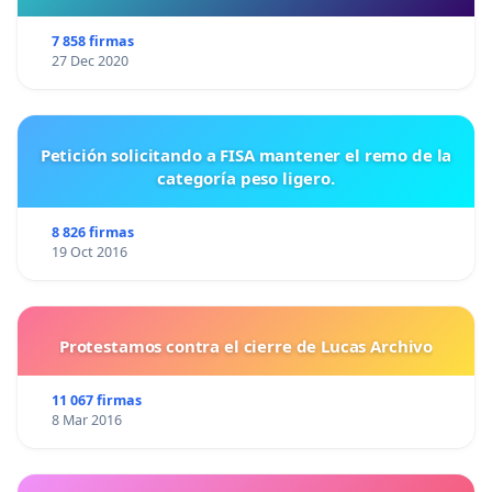
Arroyomolinos merecemos verlo reflejado en nuestra
7 858 firmas
barrio, ya que pertenecemos también al pueblo.
27 Dec 2020
Invitamos a que se den un paseo por la nuestra zona y
entiendan lo que estamos solicitando.
Petición solicitando a FISA mantener el remo de la
categoría peso ligero.
Muchas gracias
8 826 firmas
19 Oct 2016
Saludos cordiales
Protestamos contra el cierre de Lucas Archivo
Fdo. Vecinos de La Rinconada II, Arroyomolinos
11 067 firmas
8 Mar 2016