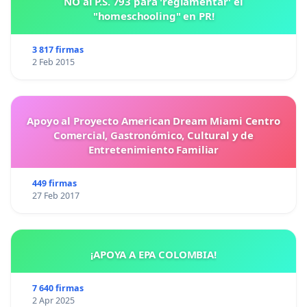
NO al P.S. 793 para 'reglamentar' el
"homeschooling" en PR!
3 817 firmas
2 Feb 2015
Apoyo al Proyecto American Dream Miami Centro
Comercial, Gastronómico, Cultural y de
Entretenimiento Familiar
449 firmas
27 Feb 2017
¡APOYA A EPA COLOMBIA!
7 640 firmas
2 Apr 2025