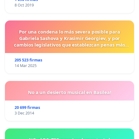
8 Oct 2019
Por una condena lo más severa posible para
Gabriela Sashova y Krasimir Georgiev, y por
cambios legislativos que establezcan penas más
duras para los crímenes cometidos contra los
animales.
205 523 firmas
14 Mar 2025
No a un desierto musical en Basilea!
20 699 firmas
3 Dec 2014