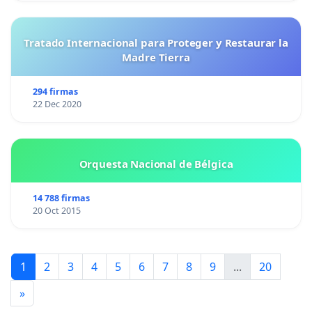
Tratado Internacional para Proteger y Restaurar la
Madre Tierra
294 firmas
22 Dec 2020
Orquesta Nacional de Bélgica
14 788 firmas
20 Oct 2015
1
2
3
4
5
6
7
8
9
...
20
»