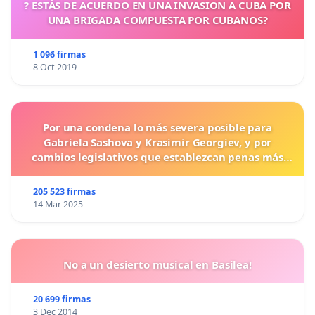
? ESTÁS DE ACUERDO EN UNA INVASION A CUBA POR
UNA BRIGADA COMPUESTA POR CUBANOS?
1 096 firmas
8 Oct 2019
Por una condena lo más severa posible para
Gabriela Sashova y Krasimir Georgiev, y por
cambios legislativos que establezcan penas más
duras para los crímenes cometidos contra los
animales.
205 523 firmas
14 Mar 2025
No a un desierto musical en Basilea!
20 699 firmas
3 Dec 2014