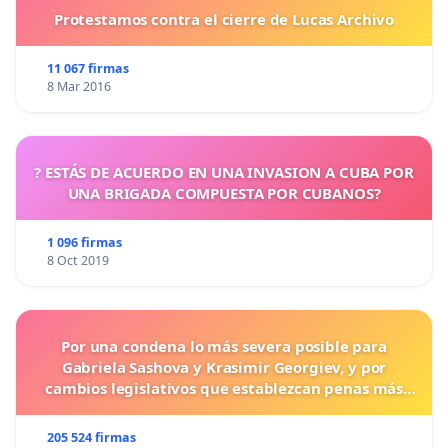
Protestamos contra el cierre de Lucas Archivo
11 067 firmas
8 Mar 2016
? ESTÁS DE ACUERDO EN UNA INVASION A CUBA POR
UNA BRIGADA COMPUESTA POR CUBANOS?
1 096 firmas
8 Oct 2019
Por una condena lo más severa posible para
Gabriela Sashova y Krasimir Georgiev, y por
cambios legislativos que establezcan penas más
duras para los crímenes cometidos contra los
animales.
205 524 firmas