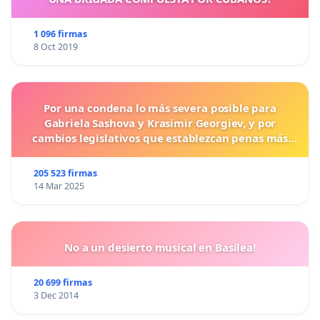
1 096 firmas
8 Oct 2019
Por una condena lo más severa posible para
Gabriela Sashova y Krasimir Georgiev, y por
cambios legislativos que establezcan penas más
duras para los crímenes cometidos contra los
animales.
205 523 firmas
14 Mar 2025
No a un desierto musical en Basilea!
20 699 firmas
3 Dec 2014