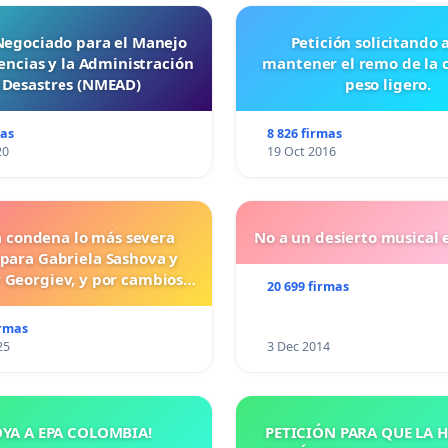
 Negociado para el Manejo
Petición solicitando a FISA
ncias y la Administración
mantener el remo de la 
 Desastres (NMEAD)
peso ligero.
mas
8 826 firmas
20
19 Oct 2016
a condena lo más severa
No a un desierto musical e
 para Gabriela Sashova y
 Georgiev, y por cambios
20 699 firmas
vos que establezcan penas
uras para los crímenes
irmas
os contra los animales.
25
3 Dec 2014
OYA A EPA COLOMBIA!
PETICIÓN PARA QUE LA