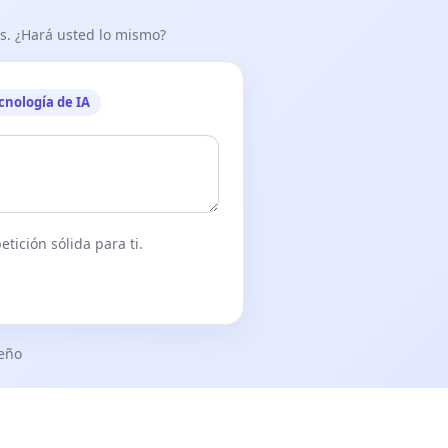
as. ¿Hará usted lo mismo?
cnología de IA
tición sólida para ti.
seño