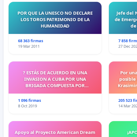
POR QUE LA UNESCO NO DECLARE
Jefe del
LOS TOROS PATRIMONIO DE LA
de Emerge
HUMANIDAD
de
68 363 firmas
7 858 fir
19 Mar 2011
27 Dec 20
? ESTÁS DE ACUERDO EN UNA
Por un
INVASION A CUBA POR UNA
posible
BRIGADA COMPUESTA POR
Krasimir
CUBANOS?
legislati
más d
1 096 firmas
205 523 f
cometid
8 Oct 2019
14 Mar 20
Apoyo al Proyecto American Dream
¡AP