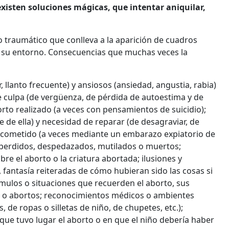
xisten soluciones mágicas, que intentar aniquilar,
o traumático que conlleva a la aparición de cuadros
a su entorno. Consecuencias que muchas veces la
, llanto frecuente) y ansiosos (ansiedad, angustia, rabia)
e culpa (de vergüenza, de pérdida de autoestima y de
rto realizado (a veces con pensamientos de suicidio);
e de ella) y necesidad de reparar (de desagraviar, de
io cometido (a veces mediante un embarazo expiatorio de
s perdidos, despedazados, mutilados o muertos;
e el aborto o la criatura abortada; ilusiones y
, fantasía reiteradas de cómo hubieran sido las cosas si
ímulos o situaciones que recuerden el aborto, sus
s o abortos; reconocimientos médicos o ambientes
, de ropas o silletas de niño, de chupetes, etc.);
que tuvo lugar el aborto o en que el niño debería haber