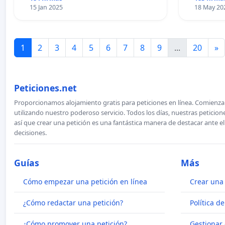
15 Jan 2025
18 May 20
1
2
3
4
5
6
7
8
9
...
20
»
Peticiones.net
Proporcionamos alojamiento gratis para peticiones en línea. Comienza 
utilizando nuestro poderoso servicio. Todos los días, nuestras petici
así que crear una petición es una fantástica manera de destacar ante e
decisiones.
Guías
Más
Cómo empezar una petición en línea
Crear una 
¿Cómo redactar una petición?
Política d
¿Cómo promover una petición?
Gestionar 