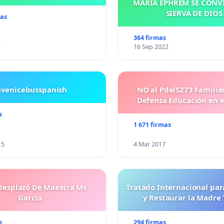
MARÍA EPHREM SE CONV
SIERVA DE DIOS
mas
364 firmas
5
16 Sep 2022
avenicebusspanish
NO al PdelS273 Familia
Defensa Educación en e
s
1 671 firmas
15
4 Mar 2017
esplazó De Maestra Ms
Tratado Internacional par
García
y Restaurar la Madre 
s
294 firmas