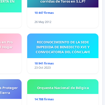
IERTA EN
corridas de Toros en S.L.P?
10 447 firmas
26 May 2012
s en Pro
RECONOCIMIENTO DE LA SEDE
l Hogar
IMPEDIDA DE BENEDICTO XVI Y
CONVOCATORIA DEL CÓNCLAVE
18 941 firmas
23 Oct 2023
a Proteger
Orquesta Nacional de Bélgica
Tierra
14 788 firmas