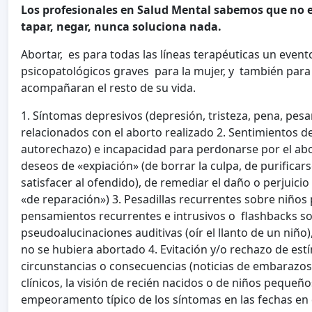
Los profesionales en Salud Mental sabemos que no e
tapar, negar, nunca soluciona nada.
Abortar, es para todas las líneas terapéuticas un event
psicopatológicos graves para la mujer, y también par
acompañaran el resto de su vida.
1. Síntomas depresivos (depresión, tristeza, pena, pesar
relacionados con el aborto realizado 2. Sentimientos d
autorechazo) e incapacidad para perdonarse por el abo
deseos de «expiación» (de borrar la culpa, de purificars
satisfacer al ofendido), de remediar el daño o perjuic
«de reparación») 3. Pesadillas recurrentes sobre niño
pensamientos recurrentes e intrusivos o flashbacks sobr
pseudoalucinaciones auditivas (oír el llanto de un niño)
no se hubiera abortado 4. Evitación y/o rechazo de est
circunstancias o consecuencias (noticias de embarazo
clínicos, la visión de recién nacidos o de niños pequeños
empeoramento típico de los síntomas en las fechas en 