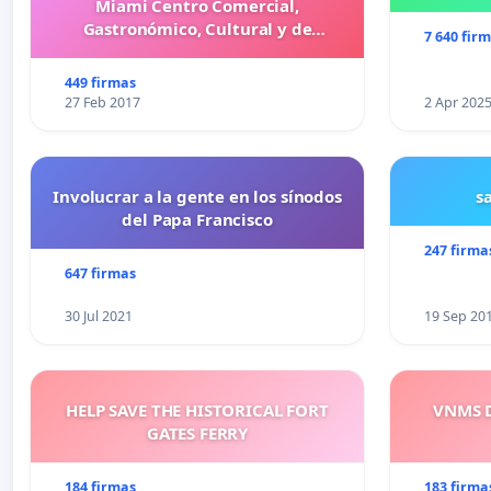
Miami Centro Comercial,
Gastronómico, Cultural y de
7 640 fir
Entretenimiento Familiar
449 firmas
27 Feb 2017
2 Apr 202
Involucrar a la gente en los sínodos
s
del Papa Francisco
247 firma
647 firmas
30 Jul 2021
19 Sep 20
HELP SAVE THE HISTORICAL FORT
VNMS D
GATES FERRY
184 firmas
183 firma