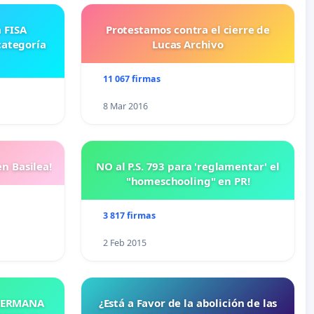
Protestamos contra el cierre de
categoría
Lucas Archivo
11 067 firmas
8 Mar 2016
n Basilea!
NO al P.S. 793 para 'reglamentar' el
"homeschooling" en PR!
3 817 firmas
2 Feb 2015
 HERMANA
¿Está a Favor de la abolición de las