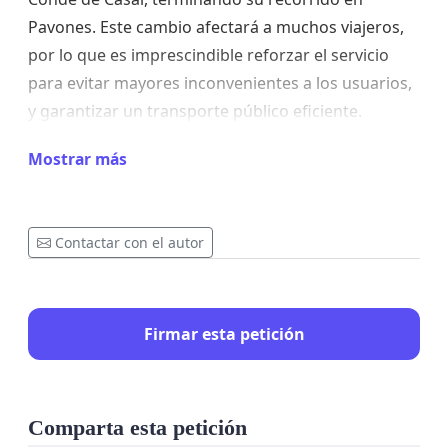
Pavones. Este cambio afectará a muchos viajeros,
por lo que es imprescindible reforzar el servicio
para evitar mayores inconvenientes a los usuarios,
y garantizar un transporte público eficiente.
Por ello, solicitamos:
Mostrar más
1. Un aumento de la frecuencia en horas punta.
2. Un refuerzo general del servicio para reducir la
Contactar con el autor
saturación.
3. Medidas que mitiguen el impacto del cambio de
Firmar esta petición
recorrido.
Comparta esta petición