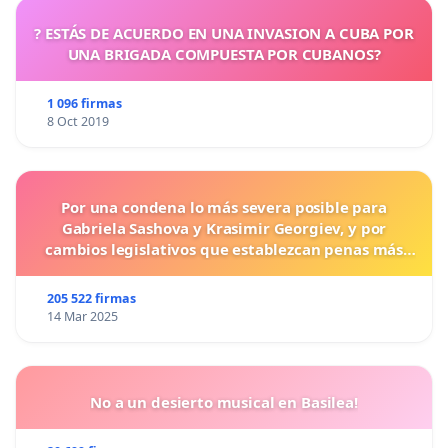
? ESTÁS DE ACUERDO EN UNA INVASION A CUBA POR
UNA BRIGADA COMPUESTA POR CUBANOS?
1 096 firmas
8 Oct 2019
Por una condena lo más severa posible para
Gabriela Sashova y Krasimir Georgiev, y por
cambios legislativos que establezcan penas más
duras para los crímenes cometidos contra los
animales.
205 522 firmas
14 Mar 2025
No a un desierto musical en Basilea!