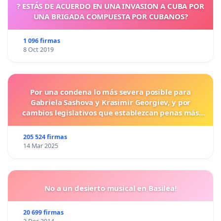
? ESTÁS DE ACUERDO EN UNA INVASION A CUBA POR
UNA BRIGADA COMPUESTA POR CUBANOS?
1 096 firmas
8 Oct 2019
Por una condena lo más severa posible para
Gabriela Sashova y Krasimir Georgiev, y por
cambios legislativos que establezcan penas más
duras para los crímenes cometidos contra los
animales.
205 524 firmas
14 Mar 2025
No a un desierto musical en Basilea!
20 699 firmas