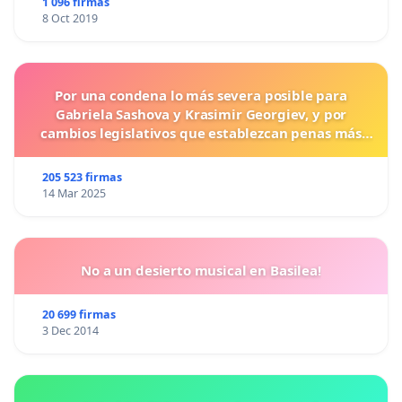
1 096 firmas
8 Oct 2019
Por una condena lo más severa posible para
Gabriela Sashova y Krasimir Georgiev, y por
cambios legislativos que establezcan penas más
duras para los crímenes cometidos contra los
animales.
205 523 firmas
14 Mar 2025
No a un desierto musical en Basilea!
20 699 firmas
3 Dec 2014