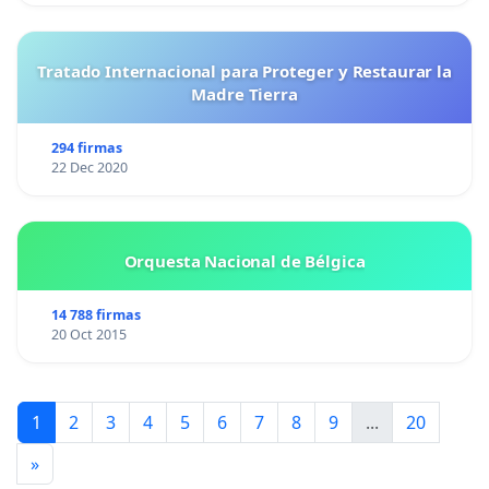
Tratado Internacional para Proteger y Restaurar la
Madre Tierra
294 firmas
22 Dec 2020
Orquesta Nacional de Bélgica
14 788 firmas
20 Oct 2015
1
2
3
4
5
6
7
8
9
...
20
»