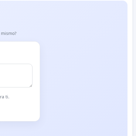
lo mismo?
a ti.