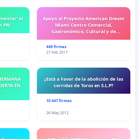
amentar' el
Apoyo al Proyecto American Dream
n PR!
Miami Centro Comercial,
Gastronómico, Cultural y de
Entretenimiento Familiar
449 firmas
27 Feb 2017
 HERMANA
¿Está a Favor de la abolición de las
IERTA EN
corridas de Toros en S.L.P?
S
10 447 firmas
26 May 2012