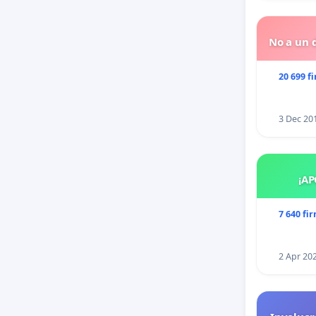
Pensami
No a un d
20 699 f
3 Dec 20
¡AP
7 640 fi
2 Apr 20