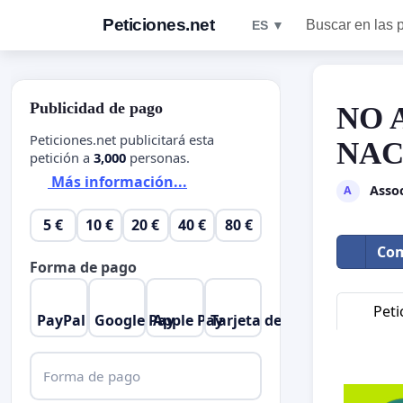
Peticiones.net
Buscar en las 
ES ▼
Publicidad de pago
NO 
Peticiones.net publicitará esta
NAC
petición a
3,000
personas.
Más información...
Assoc
A
5 €
10 €
20 €
40 €
80 €
Com
Forma de pago
Peti
PayPal
Google Pay
Apple Pay
Tarjeta de crédito
Forma de pago