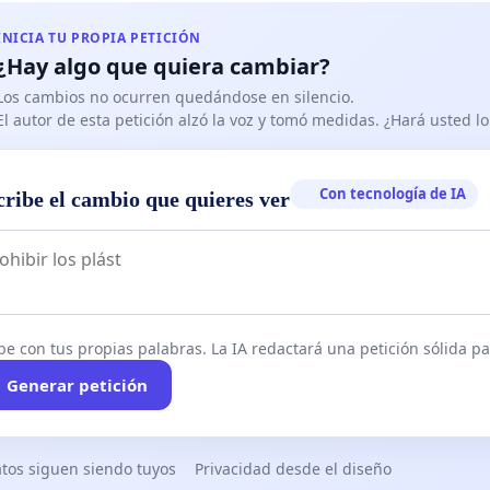
tes, siguiendo las directrices del Consejo de Seguridad
INICIA TU PROPIA PETICIÓN
 o de la autoridad funcional,
podrán proceder a la
¿Hay algo que quiera cambiar?
temporal de todo tipo de bienes. (¿Todo tipo de bienes
Los cambios no ocurren quedándose en silencio.
ignificar tus tierras, tu cosecha, tu cuenta bancaria, tu
El autor de esta petición alzó la voz y tomó medidas. ¿Hará usted 
mpoco lo especifican).
edidas adoptadas en aplicación de este precepto tendrán
Con tecnología de IA
cribe el cambio que quieres ver
ncia limitada al tiempo estrictamente necesario
para
ente a la situación de interés para la Seguridad Nacional y
ser adecuadas a la entidad de la misma.
(¿Qué significa
a limitada"? ¿Los supuestos 15 días de confinamiento
o dos años de declaración de "pandemia" y más?).
be con tus propias palabras. La IA redactará una petición sólida par
Generar petición
dios de comunicación colaborarán con las
des en la difusión de las informaciones preventivas y
vas
ante una situación de interés para la Seguridad
tos siguen siendo tuyos
Privacidad desde el diseño
.
(¿Estos Medios de Manipulación Masiva, pagados y