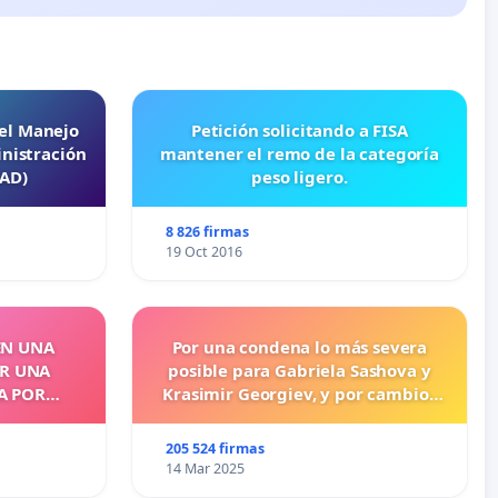
 el Manejo
Petición solicitando a FISA
nistración
mantener el remo de la categoría
EAD)
peso ligero.
8 826 firmas
19 Oct 2016
EN UNA
Por una condena lo más severa
OR UNA
posible para Gabriela Sashova y
A POR
Krasimir Georgiev, y por cambios
legislativos que establezcan penas
más duras para los crímenes
205 524 firmas
cometidos contra los animales.
14 Mar 2025