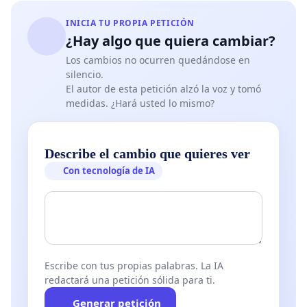
familias y docentes para debatir y votar de
INICIA TU PROPIA PETICIÓN
forma transparente y con tiempo suficiente esta
¿Hay algo que quiera cambiar?
propuesta.
Los cambios no ocurren quedándose en
• Que mientras no se cuente con un proceso
silencio.
El autor de esta petición alzó la voz y tomó
informado y participativo, no se implemente la
medidas. ¿Hará usted lo mismo?
modificación del horario escolar para el próximo
curso.
Describe el cambio que quieres ver
Con tecnología de IA
Escribe con tus propias palabras. La IA
redactará una petición sólida para ti.
Generar petición