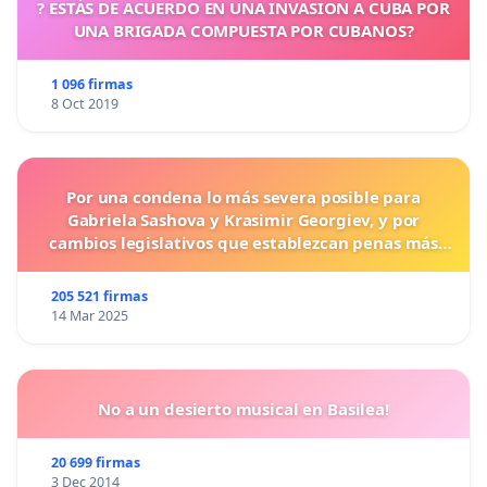
? ESTÁS DE ACUERDO EN UNA INVASION A CUBA POR
UNA BRIGADA COMPUESTA POR CUBANOS?
1 096 firmas
8 Oct 2019
Por una condena lo más severa posible para
Gabriela Sashova y Krasimir Georgiev, y por
cambios legislativos que establezcan penas más
duras para los crímenes cometidos contra los
animales.
205 521 firmas
14 Mar 2025
No a un desierto musical en Basilea!
20 699 firmas
3 Dec 2014