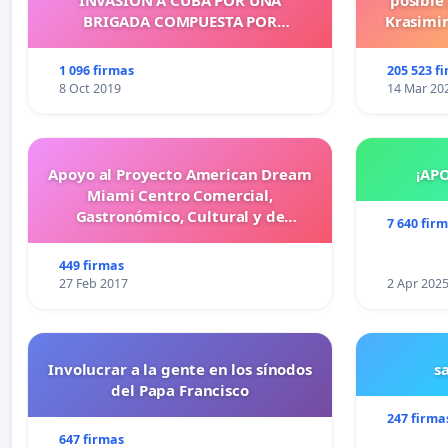
INVASION A CUBA POR UNA
posible
BRIGADA COMPUESTA POR
Krasimir
CUBANOS?
legislati
más d
1 096 firmas
205 523 f
cometid
8 Oct 2019
14 Mar 20
Apoyo al Proyecto American Dream
¡AP
Miami Centro Comercial,
Gastronómico, Cultural y de
7 640 fir
Entretenimiento Familiar
449 firmas
27 Feb 2017
2 Apr 202
Involucrar a la gente en los sínodos
s
del Papa Francisco
247 firma
647 firmas