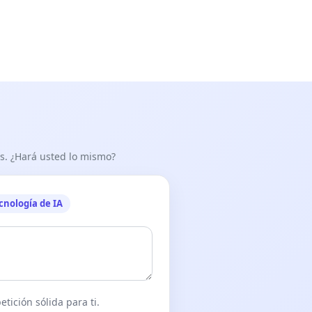
as. ¿Hará usted lo mismo?
cnología de IA
tición sólida para ti.