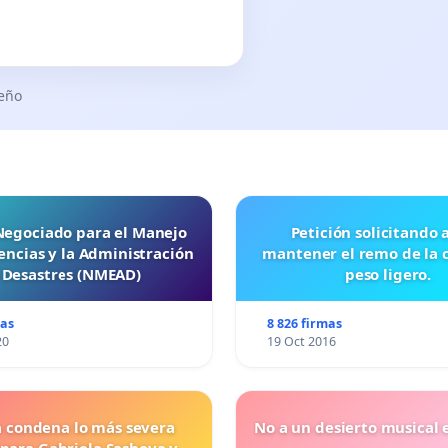
seño
 Negociado para el Manejo
Petición solicitando a FISA
ncias y la Administración
mantener el remo de la 
 Desastres (NMEAD)
peso ligero.
mas
8 826 firmas
20
19 Oct 2016
a condena lo más severa
No a un desierto musical e