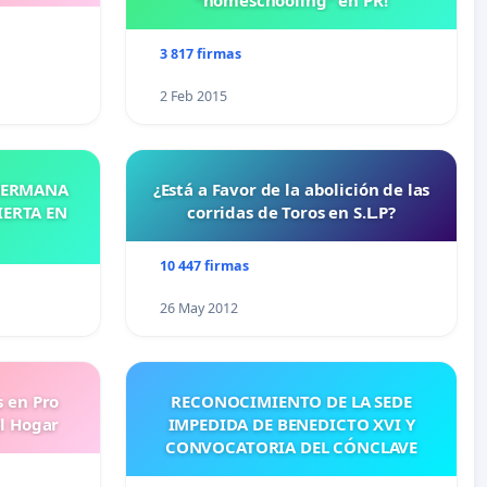
"homeschooling" en PR!
3 817 firmas
2 Feb 2015
 HERMANA
¿Está a Favor de la abolición de las
IERTA EN
corridas de Toros en S.L.P?
10 447 firmas
26 May 2012
s en Pro
RECONOCIMIENTO DE LA SEDE
l Hogar
IMPEDIDA DE BENEDICTO XVI Y
CONVOCATORIA DEL CÓNCLAVE