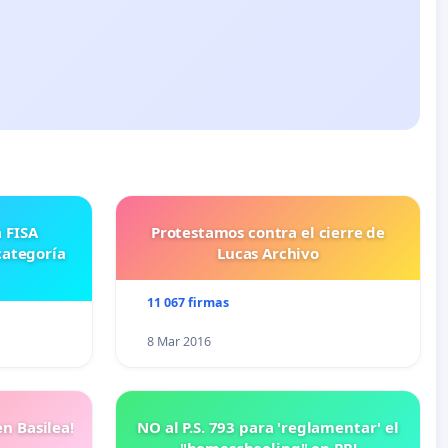
Protestamos contra el cierre de
categoría
Lucas Archivo
11 067 firmas
8 Mar 2016
n Basilea!
NO al P.S. 793 para 'reglamentar' el