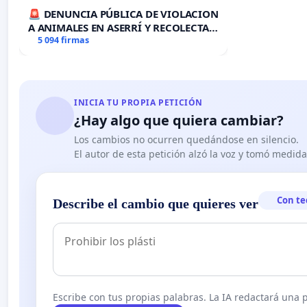
🚨 DENUNCIA PÚBLICA DE VIOLACION
A ANIMALES EN ASERRÍ Y RECOLECTA
DE FIRMAS 🚨
5 094 firmas
INICIA TU PROPIA PETICIÓN
¿Hay algo que quiera cambiar?
Los cambios no ocurren quedándose en silencio.
El autor de esta petición alzó la voz y tomó medid
Con te
Describe el cambio que quieres ver
Escribe con tus propias palabras. La IA redactará una pe