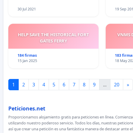
30 Jul 2021
19 Sep 20
HELP SAVE THE HISTORICAL FORT
VNMS D
GATES FERRY
184 firmas
183 firma
15 Jan 2025
18 May 20
1
2
3
4
5
6
7
8
9
...
20
»
Peticiones.net
Proporcionamos alojamiento gratis para peticiones en línea. Comienza 
utilizando nuestro poderoso servicio. Todos los días, nuestras petici
así que crear una petición es una fantástica manera de destacar ante e