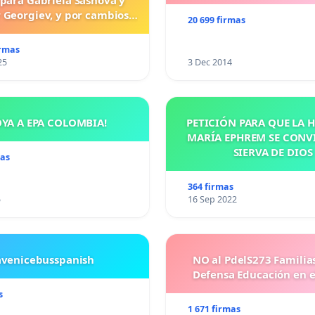
 para Gabriela Sashova y
 Georgiev, y por cambios
20 699 firmas
vos que establezcan penas
uras para los crímenes
irmas
os contra los animales.
25
3 Dec 2014
OYA A EPA COLOMBIA!
PETICIÓN PARA QUE LA
MARÍA EPHREM SE CONV
SIERVA DE DIOS
mas
364 firmas
5
16 Sep 2022
avenicebusspanish
NO al PdelS273 Familia
Defensa Educación en e
s
1 671 firmas