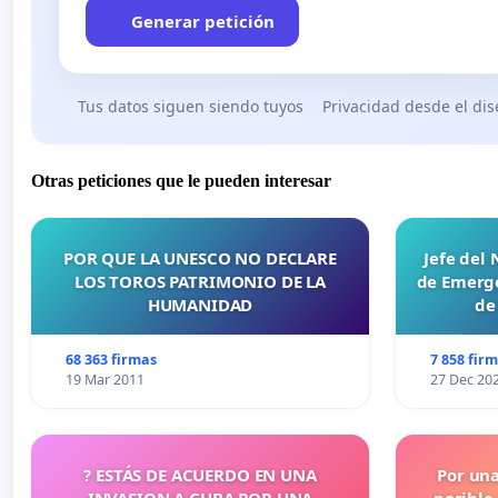
Generar petición
Tus datos siguen siendo tuyos
Privacidad desde el di
Otras peticiones que le pueden interesar
POR QUE LA UNESCO NO DECLARE
Jefe del
LOS TOROS PATRIMONIO DE LA
de Emerge
HUMANIDAD
de
68 363 firmas
7 858 fir
19 Mar 2011
27 Dec 20
? ESTÁS DE ACUERDO EN UNA
Por un